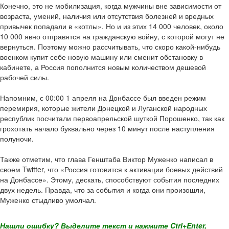
Конечно, это не мобилизация, когда мужчины вне зависимости от
возраста, умений, наличия или отсутствия болезней и вредных
привычек попадали в «котлы». Но и из этих 14 000 человек, около
10 000 явно отправятся на гражданскую войну, с которой могут не
вернуться. Поэтому можно рассчитывать, что скоро какой-нибудь
военком купит себе новую машину или сменит обстановку в
кабинете, а Россия пополнится новым количеством дешевой
рабочей силы.
Напомним, с 00:00 1 апреля на Донбассе был введен режим
перемирия, которые жители Донецкой и Луганской народных
республик посчитали первоапрельской шуткой Порошенко, так как
грохотать начало буквально через 10 минут после наступления
полуночи.
Также отметим, что глава Генштаба Виктор Муженко написал в
своем Twitter, что «Россия готовится к активации боевых действий
на Донбассе». Этому, дескать, способствуют события последних
двух недель. Правда, что за события и когда они произошли,
Муженко стыдливо умолчал.
Нашли ошибку? Выделите текст и нажмите Ctrl+Enter,