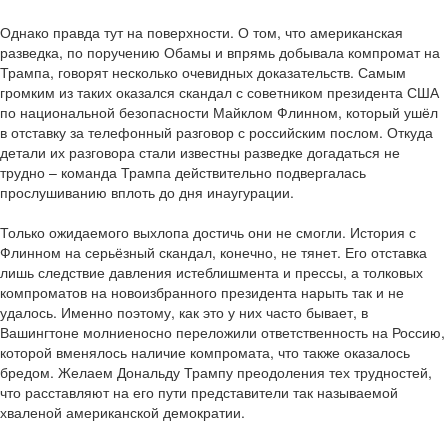
Однако правда тут на поверхности. О том, что американская
разведка, по поручению Обамы и впрямь добывала компромат на
Трампа, говорят несколько очевидных доказательств. Самым
громким из таких оказался скандал с советником президента США
по национальной безопасности Майклом Флинном, который ушёл
в отставку за телефонный разговор с российским послом. Откуда
детали их разговора стали известны разведке догадаться не
трудно – команда Трампа действительно подвергалась
прослушиванию вплоть до дня инаугурации.
Только ожидаемого выхлопа достичь они не смогли. История с
Флинном на серьёзный скандал, конечно, не тянет. Его отставка
лишь следствие давления истеблишмента и прессы, а толковых
компроматов на новоизбранного президента нарыть так и не
удалось. Именно поэтому, как это у них часто бывает, в
Вашингтоне молниеносно переложили ответственность на Россию,
которой вменялось наличие компромата, что также оказалось
бредом. Желаем Дональду Трампу преодоления тех трудностей,
что расставляют на его пути представители так называемой
хваленой американской демократии.