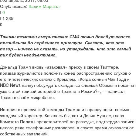
02 апрель, 2017, 08:03
Опубликовал:
Вадим Маршал
0
1 235
0
Такими темпами американские СМИ точно доведут своего
президента до сердечного приступа. Сказать, что это
позор – ничего не сказать, но утверждать, что это самый
пик будет необъективно.
Дональд Трамп вновь «атаковал» прессу в своём Твиттере,
призвав журналистов положить конец распространению слухов о
его гипотетических связях с Кремлём. «Когда сонный Чак Тодд и
NBC News начнут обсуждать скандал со слежкой Обамы и покончат
уже с этой лживой историей о Трампе и России?», — написал
Трамп в своём микроблоге.
История с прослушкой команды Трампа и вправду носит весьма
загадочный характер. Казалось бы, вот и Девин Нуньес, глава
Комитета Палаты представителей по разведке, подтвердил записи
целого ряда телефонных разговоров, а спустя время отказался от
собственных заявлений.