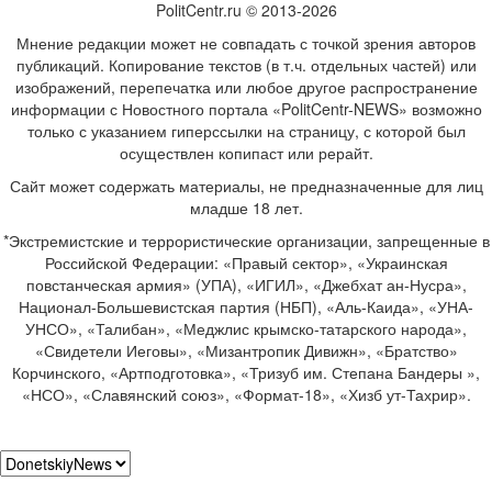
PolitCentr.ru © 2013-2026
Мнение редакции может не совпадать с точкой зрения авторов
публикаций. Копирование текстов (в т.ч. отдельных частей) или
изображений, перепечатка или любое другое распространение
информации с Новостного портала «PolitCentr-NEWS» возможно
только с указанием гиперссылки на страницу, с которой был
осуществлен копипаст или рерайт.
Сайт может содержать материалы, не предназначенные для лиц
младше 18 лет.
*Экстремистские и террористические организации, запрещенные в
Российской Федерации: «Правый сектор», «Украинская
повстанческая армия» (УПА), «ИГИЛ», «Джебхат ан-Нусра»,
Национал-Большевистская партия (НБП), «Аль-Каида», «УНА-
УНСО», «Талибан», «Меджлис крымско-татарского народа»,
«Свидетели Иеговы», «Мизантропик Дивижн», «Братство»
Корчинского, «Артподготовка», «Тризуб им. Степана Бандеры »,
«НСО», «Славянский союз», «Формат-18», «Хизб ут-Тахрир».