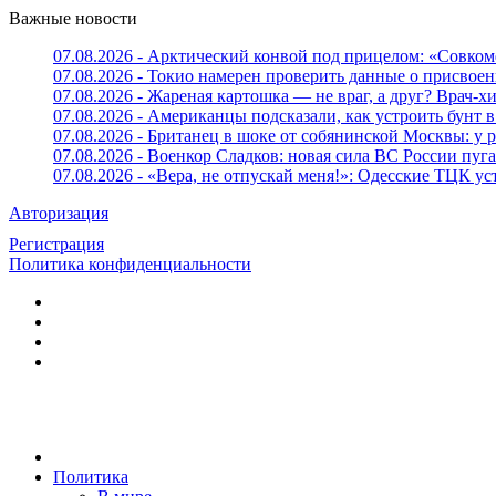
Важные новости
07.08.2026 - Арктический конвой под прицелом: «Совком
07.08.2026 - Токио намерен проверить данные о присвоен
07.08.2026 - Жареная картошка — не враг, а друг? Врач-х
07.08.2026 - Американцы подсказали, как устроить бунт в
07.08.2026 - Британец в шоке от собянинской Москвы: у 
07.08.2026 - Военкор Сладков: новая сила ВС России пу
07.08.2026 - «Вера, не отпускай меня!»: Одесские ТЦК 
Авторизация
Регистрация
Политика конфиденциальности
Политика