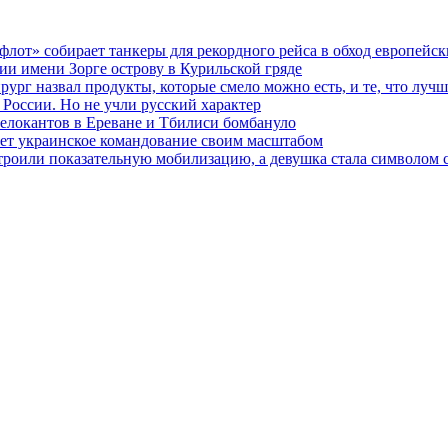
флот» собирает танкеры для рекордного рейса в обход европейс
ии имени Зорге острову в Курильской гряде
ирург назвал продукты, которые смело можно есть, и те, что лучш
 России. Но не учли русский характер
релокантов в Ереване и Тбилиси бомбануло
гает украинское командование своим масштабом
устроили показательную мобилизацию, а девушка стала символом