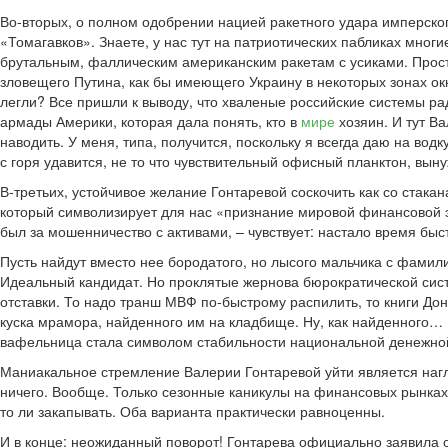
Во-вторых, о полном одобрении нацией ракетного удара имперског
«Томагавков». Знаете, у нас тут на патриотических пабликах мно
брутальным, фаллическим американским ракетам с усиками. Прост
зловещего Путина, как бы имеющего Украину в некоторых зонах ок
легли? Все пришли к выводу, что хваленые российские системы 
армады Америки, которая дала понять, кто в
мире
хозяин. И тут В
наводить. У меня, типа, получится, поскольку я всегда даю на во
с горя удавится, не то что чувствительный офисный планктон, вын
В-третьих, устойчивое желание Гонтаревой соскочить как со стак
который символизирует для нас «признание мировой финансовой 
был за мошенничество с активами, – чувствует: настало время бы
Пусть найдут вместо нее бородатого, но лысого мальчика с фамили
Идеальный кандидат. Но проклятые жернова бюрократической сис
отставки. То надо транш МВФ по-быстрому распилить, то книги Д
куска мрамора, найденного им на кладбище. Ну, как найденного… Р
вафельница стала символом стабильности национальной денежной 
Маниакальное стремление Валерии Гонтаревой уйти является нагл
ничего. Вообще. Только сезонные каникулы на финансовых рынках
то ли закапывать. Оба варианта практически равноценны.
И в конце: неожиданный поворот! Гонтарева официально заявила о