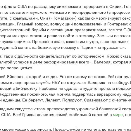
о флота США по рассаднику химического терроризма в Сирии. Гонта
гие пользователи мужского, женского и неопределенного (в процес
ите, с крылышками. Они («Томагавки») как бы символизируют сек
купации. Главный вопрос, волнующий пользователей и Гонтареву: с
радиоэлектронной борьбы с летающими презервативами, все эти 
алерия махнула стакан и решила пойти в отставку. Зае…ли ее золо
дку нуждающимся. Прекрасно знаю, каково им с утра, в понедельник
ужденный копить на безвизовую поездку в Париж «на круассаны».
ана, так и с должности свидетельствует об историческом, можно с
элитой успехов в деле реформирования всего». Валерия, которая
стро попрощаться.
ей Яйценах, который и сядет. Его же никому не жалко. Рейтинг ну
темы в лице пресс-службы НБУ не отпускают Валерию на свободу
онцовой в библиотеку Нацбанка не сдала, то куда-то пропала под
одственники покойного, чья могила подверглась варварскому надруг
единицы. Ее берегут. Лелеют. Полируют. Сравнивают с очертания
ядным свидетельством превосходства украинской банковской систе
 США. Все! Гривна является самой стабильной валютой в
мире
, по
 своем уходе с должности. Пресс-служба не успела догнать ее и н