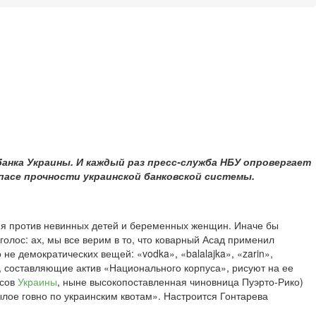
банка Украины. И каждый раз пресс-служба НБУ опровергает
пасе прочности украинской банковской системы.
жия против невинных детей и беременных женщин. Иначе бы
голос: ах, мы все верим в то, что коварный Асад применил
е демократических вещей: «vodka», «balalajka», «zarin»,
, составляющие актив «Национального корпуса», рисуют на ее
нсов
Украины
, ныне высокопоставленная чиновница Пуэрто-Рико)
нылое говно по украинским квотам». Настроится Гонтарева