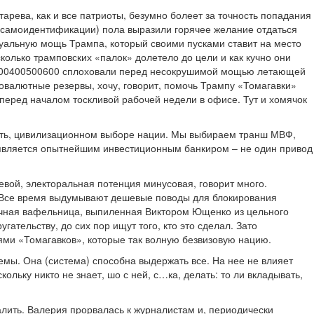
рева, как и все патриоты, безумно болеет за точность попадания
се самоидентификации) пола выразили горячее желание отдаться
суальную мощь Трампа, который своими пусками ставит на место
колько трамповских «палок» долетело до цели и как кучно они
С-300400500600 сплоховали перед несокрушимой мощью летающей
товалютные резервы, хочу, говорит, помочь Трампу «Томагавки»
, перед началом тоскливой рабочей недели в офисе. Тут и хомячок
казать, цивилизационном выборе нации. Мы выбираем транш МВФ,
 является опытнейшим инвестиционным банкиром – не один привод
левой, электоральная потенция минусовая, говорит много.
. Все время выдумывают дешевые поводы для блокирования
арочная вафельница, выпиленная Виктором Ющенко из цельного
ательству, до сих пор ищут того, кто это сделал. Зато
ми «Томагавков», которые так волную безвизовую нацию.
мы. Она (система) способна выдержать все. На нее не влияет
скольку никто не знает, шо с ней, с…ка, делать: то ли вкладывать,
алить. Валерия прорвалась к журналистам и, периодически