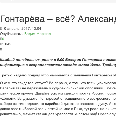
Гонтарёва – всё? Алексан
10 апрель, 2017, 13:04
Опубликовал:
Вадим Маршал
0
1 042
0
Каждый понедельник, ровно в 9.00 Валерия Гонтарева пише
информацию о скоропостижном отходе «мисс Угги». Традици
Третью неделю подряд утро начинается с заявления Гонтаревой об 
О чем это свидетельствует? Во-первых, о том, что весь цивилиз
Валерия так не переживала о судьбах сирийской оппозиции. Вот с
химическое оружие. Давайте усилим санкции против России, поскол
«zoman». Вы думаете, Гонтаревой с традиционного воскресного п
заборе всякие гадости, то сирийский диктатор наплюет в душу. А 
давно зовет: «Бросай все и езжай ко мне в Рико, тут реально пи…т
решительно, махнет стакан для храбрости. А потом бац! Пресс-слу