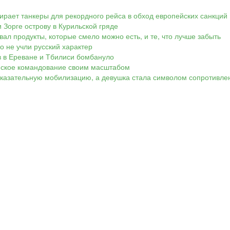
ирает танкеры для рекордного рейса в обход европейских санкций
 Зорге острову в Курильской гряде
вал продукты, которые смело можно есть, и те, что лучше забыть
Но не учли русский характер
ов в Ереване и Тбилиси бомбануло
аинское командование своим масштабом
показательную мобилизацию, а девушка стала символом сопротивле