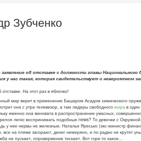
др Зубченко
т заявление об отставке с должности главы Национального 
я у нас такая, которая свидетельствует о невероятном за
отставке. На этот раз в яблочко!
ованный мир верит в применение Башаром Асадом химического ору
мотрит она с утра телевизор, а там лидеры свободного
мира
в один 
ьку именно она виновата в распространении ужасных, совершенно н
ерепоя легко воспринимать подобные news? То девочки с Окружной
ведь у нее нервы не железные. Наталья Яресько (экс-министр фина
о, все на пляже загорают, денег немеряно, и по радио не крутят у
жба не пускает, опровержение тискает. Вот горе-то какое…