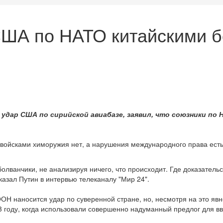
США по НАТО китайскими 
дар США по сирийской авиабазе, заявил, что союзники по Н
 войсками химоружия нет, а нарушения международного права есть
болванчики, не анализируя ничего, что происходит. Где доказател
азал Путин в интервью телеканалу "Мир 24".
ООН наносится удар по суверенной стране, но, несмотря на это я
03 году, когда использовали совершенно надуманный предлог для вв