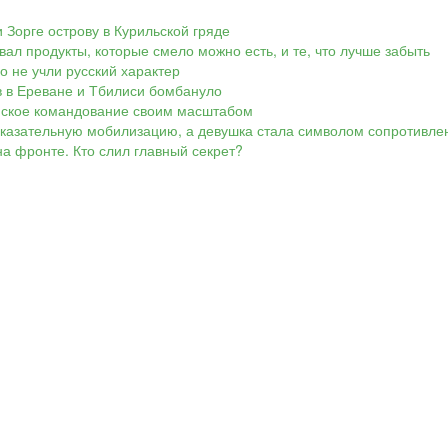
 Зорге острову в Курильской гряде
вал продукты, которые смело можно есть, и те, что лучше забыть
Но не учли русский характер
ов в Ереване и Тбилиси бомбануло
аинское командование своим масштабом
показательную мобилизацию, а девушка стала символом сопротивле
а фронте. Кто слил главный секрет?