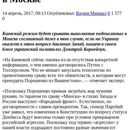
14 апрель, 2017, 09:13
Опубликовал:
Вадим Маршал
0
1 577
0
Киевский режим будет срывать выполнение подписанных в
Минске соглашений даже в том случае, если на Украину
окажет в этом вопросе давление Запад, пишет в своем
блоге украинский политолог Дмитрий Корнейчук.
«На Банковой сейчас паника из-за отсутствия конкретной
информации, о чем именно договорились Путин с
Тиллерсоном. Что не мешает запускать технологии по
превентивному срыву всех тех обязательств, к которым могут
принудить Порошенко из Вашингтона», — отмечает эксперт.
«Поскольку Порошенко привык загребать жар чужими
руками, то тараном по срыву «Минска» в глазах Запада и
России выступит «Народный фронт». Естественно, по
договоренности с самим президентом. Так, спикер Парубий
уже заявил, что изменения в Конституцию по вопросу статуса
Донбасса будут внесены только при условии прекращения
российской агрессии. Поскольку под термин «агрессии» у
нашей власти подпадают постоянно разные значения (от