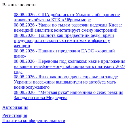
Важные новости
08.08.2026 - США добились от Украины обещания не
атаковать объекты КТК в Чёрном море
08.08.2026 - Удары по тылам развеяли надежды Киева:
немецкий аналитик констатирует смену настроений
08.08.2026 - Тошнота как предвестник беды: врачи
предупредили о скрытых симптомах инфаркта у
женщин
08.08.2026 - Пашинян предложил ЕАЭС «хороший
шанс»
08.08.2026 - Переводы под колпаком: какие приложения
на вашем телефоне могут заблокировать платежи с 2027
года
08.08.2026 - Язык как повод для расправы: на западе
Украины пассажиры вышвырнули из автобуса мать
военнослужащего
08.08.2026 - "Мёртвая рука" напомнила о себе: реакция
Запада на слова Медведева
Авторизация
Регистрация
Политика конфиденциальности