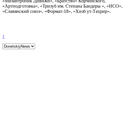
«Мизантропик Дивижн», «Братство» Корчинского,
«Артподготовка», «Тризуб им. Степана Бандеры », «НСО»,
«Славянский союз», «Формат-18», «Хизб ут-Тахрир».
↑