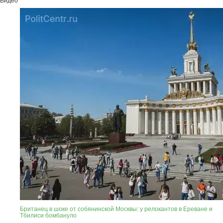
Британец в шоке от собянинской Москвы: у релокантов в Ереване и
Тбилиси бомбануло