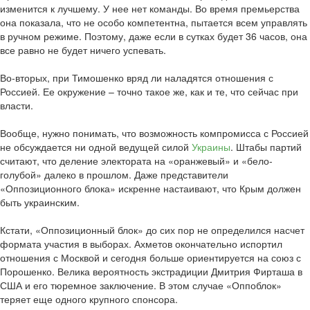
изменится к лучшему. У нее нет команды. Во время премьерства
она показала, что не особо компетентна, пытается всем управлять
в ручном режиме. Поэтому, даже если в сутках будет 36 часов, она
все равно не будет ничего успевать.
Во-вторых, при Тимошенко вряд ли наладятся отношения с
Россией. Ее окружение – точно такое же, как и те, что сейчас при
власти.
Вообще, нужно понимать, что возможность компромисса с Россией
не обсуждается ни одной ведущей силой
Украины
. Штабы партий
считают, что деление электората на «оранжевый» и «бело-
голубой» далеко в прошлом. Даже представители
«Оппозиционного блока» искренне настаивают, что Крым должен
быть украинским.
Кстати, «Оппозиционный блок» до сих пор не определился насчет
формата участия в выборах. Ахметов окончательно испортил
отношения с Москвой и сегодня больше ориентируется на союз с
Порошенко. Велика вероятность экстрадиции Дмитрия Фирташа в
США и его тюремное заключение. В этом случае «Оппоблок»
теряет еще одного крупного спонсора.