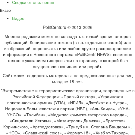
Сводки от ополчения
Видео
Видео
PolitCentr.ru © 2013-2026
Мнение редакции может не совпадать с точкой зрения авторов
публикаций. Копирование текстов (в т.ч. отдельных частей) или
изображений, перепечатка или любое другое распространение
информации с Новостного портала «PolitCentr-NEWS» возможно
только с указанием гиперссылки на страницу, с которой был
осуществлен копипаст или рерайт.
Сайт может содержать материалы, не предназначенные для лиц
младше 18 лет.
*Экстремистские и террористические организации, запрещенные в
Российской Федерации: «Правый сектор», «Украинская
повстанческая армия» (УПА), «ИГИЛ», «Джебхат ан-Нусра»,
Национал-Большевистская партия (НБП), «Аль-Каида», «УНА-
УНСО», «Талибан», «Меджлис крымско-татарского народа»,
«Свидетели Иеговы», «Мизантропик Дивижн», «Братство»
Корчинского, «Артподготовка», «Тризуб им. Степана Бандеры »,
«НСО», «Славянский союз», «Формат-18», «Хизб ут-Тахрир».