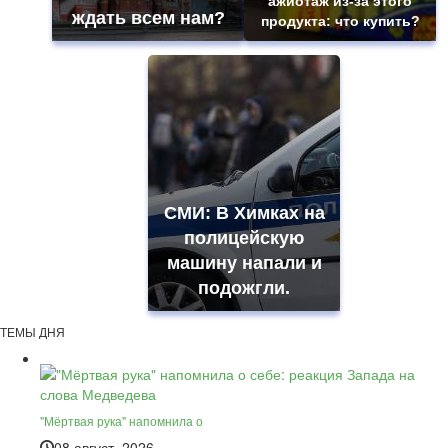
ажиотаж из-за этого
ждать всем нам?
продукта: что купить?
СМИ: В Химках на
полицейскую
машину напали и
подожгли.
ТЕМЫ ДНЯ
"Мёртвая рука" напомнила о
08 август, 2026