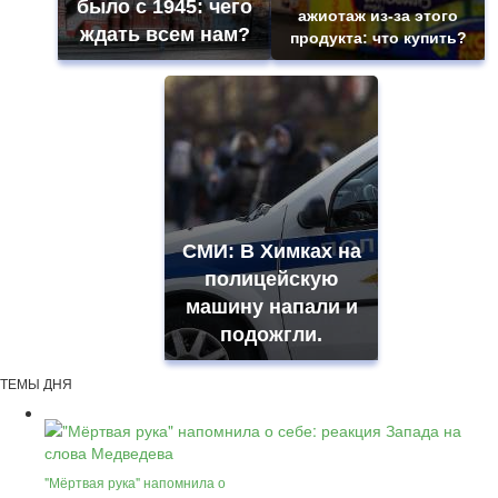
было с 1945: чего
ажиотаж из-за этого
ждать всем нам?
продукта: что купить?
СМИ: В Химках на
полицейскую
машину напали и
подожгли.
ТЕМЫ ДНЯ
"Мёртвая рука" напомнила о