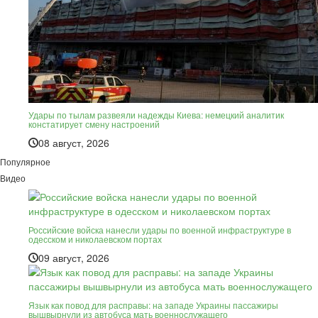
Удары по тылам развеяли надежды Киева: немецкий аналитик
констатирует смену настроений
08 август, 2026
Популярное
Видео
Российские войска нанесли удары по военной инфраструктуре в
одесском и николаевском портах
09 август, 2026
Язык как повод для расправы: на западе Украины пассажиры
вышвырнули из автобуса мать военнослужащего