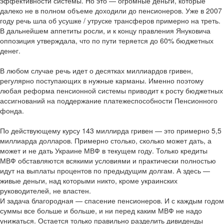
эффективности системы. Но это — огромные деньги, которые
далеко не в полном объеме доходили до пенсионеров. Уже в 2007
году речь шла об усушке / утруске трансферов примерно на треть.
В дальнейшем аппетиты росли, и к концу правления Януковича
оппозиция утверждала, что по пути теряется до 60% бюджетных
денег.
В любом случае речь идет о десятках миллиардов гривен,
регулярно поступающих в нужные карманы. Именно поэтому
любая реформа пенсионной системы приводит к росту бюджетных
ассигнований на поддержание платежеспособности Пенсионного
фонда.
По действующему курсу 143 миллирда гривен — это примерно 5,5
миллиарда долларов. Примерно столько, сколько может дать, а
может и не дать Украине МВФ в текущем году. Только кредиты
МВФ обставляются всякими условиями и практически полностью
идут на выплаты процентов по предыдущим долгам. А здесь —
живые деньги, над которыми никто, кроме украинских
руководителей, не властен.
И задача благородная — спасение пенсионеров. И с каждым годом
суммы все больше и больше, и ни перед каким МВФ не надо
унижаться. Остается только правильно разделить дивиденды