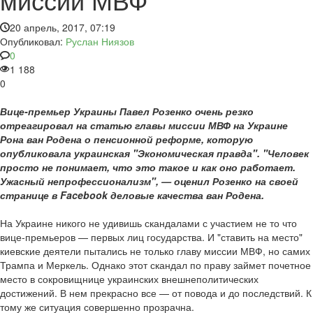
20 апрель, 2017, 07:19
Опубликовал:
Руслан Ниязов
0
1 188
0
Вице-премьер Украины Павел Розенко очень резко
отреагировал на статью главы миссии МВФ на Украине
Рона ван Родена о пенсионной реформе, которую
опубликовала украинская "Экономическая правда". "Человек
просто не понимает, что это такое и как оно работает.
Ужасный непрофессионализм", — оценил Розенко на своей
странице в Facebook деловые качества ван Родена.
На Украине никого не удивишь скандалами с участием не то что
вице-премьеров — первых лиц государства. И "ставить на место"
киевские деятели пытались не только главу миссии МВФ, но самих
Трампа и Меркель. Однако этот скандал по праву займет почетное
место в сокровищнице украинских внешнеполитических
достижений. В нем прекрасно все — от повода и до последствий. К
тому же ситуация совершенно прозрачна.