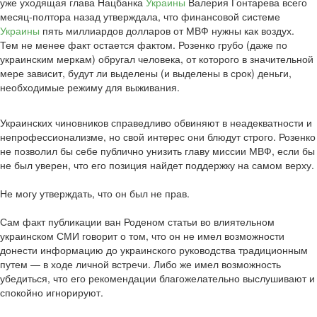
уже уходящая глава Нацбанка
Украины
Валерия Гонтарева всего
месяц-полтора назад утверждала, что финансовой системе
Украины
пять миллиардов долларов от МВФ нужны как воздух.
Тем не менее факт остается фактом. Розенко грубо (даже по
украинским меркам) обругал человека, от которого в значительной
мере зависит, будут ли выделены (и выделены в срок) деньги,
необходимые режиму для выживания.
Украинских чиновников справедливо обвиняют в неадекватности и
непрофессионализме, но свой интерес они блюдут строго. Розенко
не позволил бы себе публично унизить главу миссии МВФ, если бы
не был уверен, что его позиция найдет поддержку на самом верху.
Не могу утверждать, что он был не прав.
Сам факт публикации ван Роденом статьи во влиятельном
украинском СМИ говорит о том, что он не имел возможности
донести информацию до украинского руководства традиционным
путем — в ходе личной встречи. Либо же имел возможность
убедиться, что его рекомендации благожелательно выслушивают и
спокойно игнорируют.