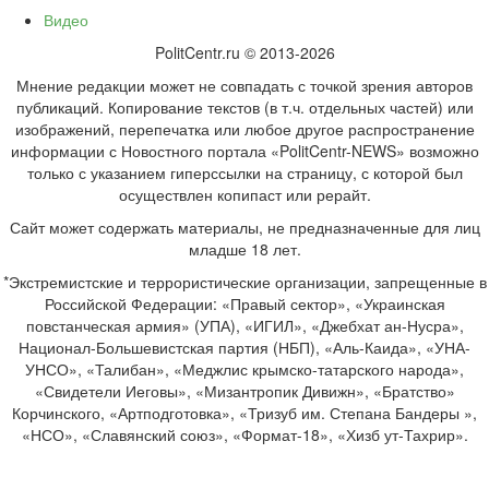
Видео
PolitCentr.ru © 2013-2026
Мнение редакции может не совпадать с точкой зрения авторов
публикаций. Копирование текстов (в т.ч. отдельных частей) или
изображений, перепечатка или любое другое распространение
информации с Новостного портала «PolitCentr-NEWS» возможно
только с указанием гиперссылки на страницу, с которой был
осуществлен копипаст или рерайт.
Сайт может содержать материалы, не предназначенные для лиц
младше 18 лет.
*Экстремистские и террористические организации, запрещенные в
Российской Федерации: «Правый сектор», «Украинская
повстанческая армия» (УПА), «ИГИЛ», «Джебхат ан-Нусра»,
Национал-Большевистская партия (НБП), «Аль-Каида», «УНА-
УНСО», «Талибан», «Меджлис крымско-татарского народа»,
«Свидетели Иеговы», «Мизантропик Дивижн», «Братство»
Корчинского, «Артподготовка», «Тризуб им. Степана Бандеры »,
«НСО», «Славянский союз», «Формат-18», «Хизб ут-Тахрир».