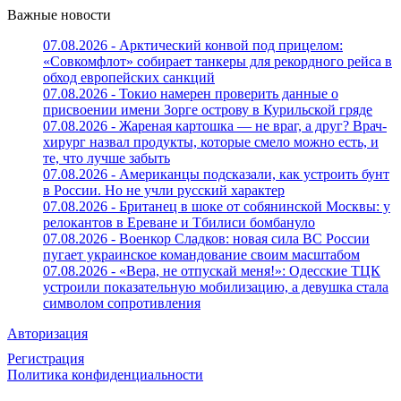
Важные новости
07.08.2026 - Арктический конвой под прицелом:
«Совкомфлот» собирает танкеры для рекордного рейса в
обход европейских санкций
07.08.2026 - Токио намерен проверить данные о
присвоении имени Зорге острову в Курильской гряде
07.08.2026 - Жареная картошка — не враг, а друг? Врач-
хирург назвал продукты, которые смело можно есть, и
те, что лучше забыть
07.08.2026 - Американцы подсказали, как устроить бунт
в России. Но не учли русский характер
07.08.2026 - Британец в шоке от собянинской Москвы: у
релокантов в Ереване и Тбилиси бомбануло
07.08.2026 - Военкор Сладков: новая сила ВС России
пугает украинское командование своим масштабом
07.08.2026 - «Вера, не отпускай меня!»: Одесские ТЦК
устроили показательную мобилизацию, а девушка стала
символом сопротивления
Авторизация
Регистрация
Политика конфиденциальности