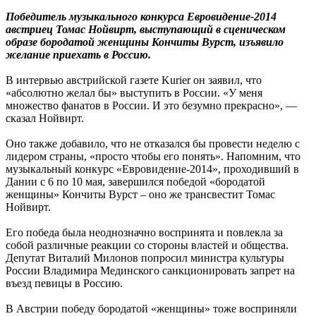
Победитель музыкального конкурса Евровидение-2014
австриец Томас Нойвирт, выступающий в сценическом
образе бородатой женщины Кончиты Вурст, изъявило
желание приехать в Россию.
В интервью австрийской газете Kurier он заявил, что
«абсолютно желал бы» выступить в России. «У меня
множество фанатов в России. И это безумно прекрасно», —
сказал Нойвирт.
Оно также добавило, что не отказался бы провести неделю с
лидером страны, «просто чтобы его понять». Напомним, что
музыкальный конкурс «Евровидение-2014», проходивший в
Дании с 6 по 10 мая, завершился победой «бородатой
женщины» Кончиты Вурст – оно же трансвестит Томас
Нойвирт.
Его победа была неоднозначно воспринята и повлекла за
собой различные реакции со стороны властей и общества.
Депутат Виталий Милонов попросил министра культуры
России Владимира Мединского санкционировать запрет на
въезд певицы в Россию.
В Австрии победу бородатой «женщины» тоже восприняли