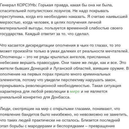
Генерал КОРСУНЬ: Горькая правда, какая бы она ни была,
спасительней популистских лозунгов. Не надо покрывать
преступника, когда его необходимо наказать. Я считаю наивысшей
мерзостью, когда человек, в целях получения личной
материальной выгоды, пользуется временной слабостью своего
государства. Каждый ответит за то, что сделал.
Что касается дискредитации ополчения в чьих-то глазах, то это
может произойти только в умах далеких от реальности мечтателей.
Ополченцы – это не ряды крылатых ангелов, присланных
небесами вершить правосудие. Они такие же люди, как и все. Это
жители бывших Донецкой и Луганской областей, взявшие оружие. В
ополчение на первых порах пришло много криминальных
элементов, потому что увидели перспективу нарушать закон,
прикрываясь революционной необходимостью. Такая ситуация
характерна для любой революции в
мире
и не является
уникальной конкретно для Донбасса.
Люди, смотрящие на мир с открытыми глазами, понимают, что
появление бандитов было неизбежно, но невозможно не заметить,
что таких людей практически не осталось. Близится последний
этап борьбы с мародерами и беспорядками – превращение