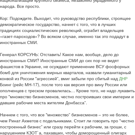
национализации крупного бизнеса, незаконно украденного у
народа. Все просто.
Кор: Подождите. Выходит, что руководство республики, строящее
демократическое государство, начнет с того, что в лучших
традициях социалистических революций, ограбит владельцев
«газет-пароходов»? Во всяком случае, именно так это подадут в
иностранных СМИ.
Генерал КОРСУНЬ: Отставить! Какое нам, вообще, дело до
иностранных СМИ? Иностранные СМИ до сих пор не видят
фашистов в Украине, не осуждают применение ВСУ фосфорных
бомб для уничтожения мирных кварталов, назвали гуманитарный
конвой из России "агрессией”, вмиг забыли про сбитый над
ДНР
Боинг (рейс МН-17), после того как версия про вину России или
ополченцев с треском провалилась… Кроме того, не надо лукавить
про "множество бизнесменов, честно построивших свои империи и
давшие рабочие места жителям Донбасса”.
Начнем с того, что все "множество” бизнесменов – это не более,
чем Ринат Ахметов с подельниками. Стоит ли говорить про "честно
построенный бизнес” или сразу перейти к рабочим, за гроши, с
нарушением КЗОТ`а, пахавших, чтобы доморощенный олигарх