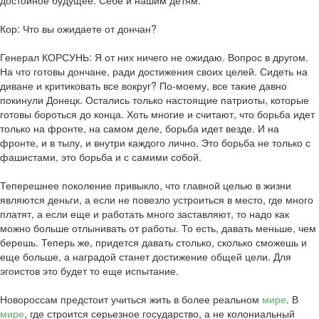
достойное будущее. Себе и нашим детям.
Кор: Что вы ожидаете от дончан?
Генерал КОРСУНЬ: Я от них ничего не ожидаю. Вопрос в другом.
На что готовы дончане, ради достижения своих целей. Сидеть на
диване и критиковать все вокруг? По-моему, все такие давно
покинули Донецк. Остались только настоящие патриоты, которые
готовы бороться до конца. Хоть многие и считают, что борьба идет
только на фронте, на самом деле, борьба идет везде. И на
фронте, и в тылу, и внутри каждого лично. Это борьба не только с
фашистами, это борьба и с самими собой.
Теперешнее поколение привыкло, что главной целью в жизни
являются деньги, а если не повезло устроиться в место, где много
платят, а если еще и работать много заставляют, то надо как
можно больше отлынивать от работы. То есть, давать меньше, чем
берешь. Теперь же, придется давать столько, сколько сможешь и
еще больше, а наградой станет достижение общей цели. Для
эгоистов это будет то еще испытание.
Новороссам предстоит учиться жить в более реальном
мире
. В
мире
, где строится серьезное государство, а не колониальный