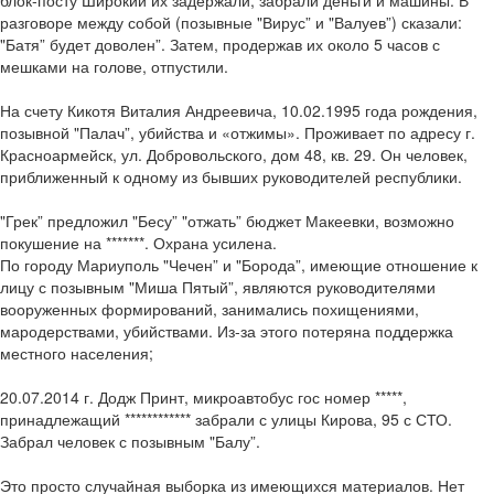
блок-посту Широкий их задержали, забрали деньги и машины. В
разговоре между собой (позывные "Вирус” и "Валуев”) сказали:
"Батя” будет доволен”. Затем, продержав их около 5 часов с
мешками на голове, отпустили.
На счету Кикотя Виталия Андреевича, 10.02.1995 года рождения,
позывной "Палач”, убийства и «отжимы». Проживает по адресу г.
Красноармейск, ул. Добровольского, дом 48, кв. 29. Он человек,
приближенный к одному из бывших руководителей республики.
"Грек” предложил "Бесу” "отжать” бюджет Макеевки, возможно
покушение на *******. Охрана усилена.
По городу Мариуполь "Чечен” и "Борода”, имеющие отношение к
лицу с позывным "Миша Пятый”, являются руководителями
вооруженных формирований, занимались похищениями,
мародерствами, убийствами. Из-за этого потеряна поддержка
местного населения;
20.07.2014 г. Додж Принт, микроавтобус гос номер *****,
принадлежащий ************ забрали с улицы Кирова, 95 с СТО.
Забрал человек с позывным "Балу”.
Это просто случайная выборка из имеющихся материалов. Нет