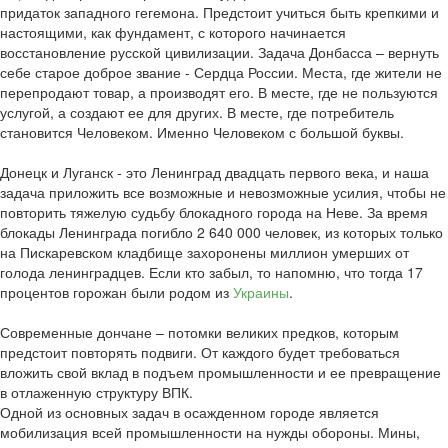
придаток западного гегемона. Предстоит учиться быть крепкими и
настоящими, как фундамент, с которого начинается
восстановление русской цивилизации. Задача Донбасса – вернуть
себе старое доброе звание - Сердца России. Места, где жители не
перепродают товар, а производят его. В месте, где не пользуются
услугой, а создают ее для других. В месте, где потребитель
становится Человеком. Именно Человеком с большой буквы.
Донецк и Луганск - это Ленинград двадцать первого века, и наша
задача приложить все возможные и невозможные усилия, чтобы не
повторить тяжелую судьбу блокадного города на Неве. За время
блокады Ленинграда погибло 2 640 000 человек, из которых только
на Пискаревском кладбище захоронены миллион умерших от
голода ленинградцев. Если кто забыл, то напомню, что тогда 17
процентов горожан были родом из
Украины
.
Современные дончане – потомки великих предков, которым
предстоит повторять подвиги. От каждого будет требоваться
вложить свой вклад в подъем промышленности и ее превращение
в отлаженную структуру ВПК.
Одной из основных задач в осажденном городе является
мобилизация всей промышленности на нужды обороны. Мины,