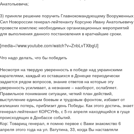
Анатольевича;
3) приняли решение поручить Главнокомандующему Вооруженных
Сил Новороссии генерал-лейтенанту Корсуню Ивану Анатольевичу
провести комплекс необходимых организационных мероприятий
для выполнения данного постановления в кратчайшие сроки.
[media=//www.youtube.com/watch?v=ZnbLvTXibgU]
Что надо делать, что бы победить
Несмотря на твердую уверенность в победе над украинскими
карателями, каждый из оставшихся в Донецке периодически
задается рядом вопросов, знание ответов на которые эту
уверенность усиливает, а незнание – наоборот, ослабляет.
Правильное понимание ситуации, четкий план действий,
выступление единым боевым и трудовым фронтом, избавит от
излишних потерь, приблизит день Победы. Как этого достичь, знает
генерал-лейтенант КОРСУНЬ, с 5-го апреля находящийся в гуще
происходящих в Донбассе событий.
Кор: Товарищ генерал, я помню первое с Вами знакомство 6
апреля этого года на ул. Ватутина, 33, когда Вы наставляли