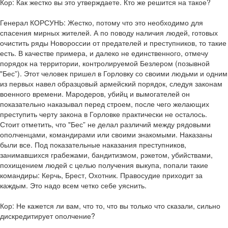
Кор: Как жестко вы это утверждаете. Кто же решится на такое?
Генерал КОРСУНЬ: Жестко, потому что это необходимо для
спасения мирных жителей. А по поводу наличия людей, готовых
очистить ряды Новороссии от предателей и преступников, то такие
есть. В качестве примера, и далеко не единственного, отмечу
порядок на территории, контролируемой Безлером (позывной
"Бес”). Этот человек пришел в Горловку со своими людьми и одним
из первых навел образцовый армейский порядок, следуя законам
военного времени. Мародеров, убийц и вымогателей он
показательно наказывал перед строем, после чего желающих
преступить черту закона в Горловке практически не осталось.
Стоит отметить, что "Бес” не делал различий между рядовыми
ополченцами, командирами или своими знакомыми. Наказаны
были все. Под показательные наказания преступников,
занимавшихся грабежами, бандитизмом, рэкетом, убийствами,
похищением людей с целью получения выкупа, попали такие
командиры: Керчь, Брест, Охотник. Правосудие приходит за
каждым. Это надо всем четко себе уяснить.
Кор: Не кажется ли вам, что то, что вы только что сказали, сильно
дискредитирует ополчение?