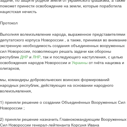
задачи, по защите родной земли от украинского фашизма, а также
поможет принести освобождение на земли, которые поработила
нацистская нечисть
Протокол
Выполняя волеизъявление народа, выраженное представителями
депутатского корпуса Новороссии , а также, принимая во внимание
экстренную необходимость создания объединенных вооруженных
сил Новороссии, позволяющих решать задачи как обороны
республик
ДНР
и
ЛНР
, так и последующего наступления, с целью
освобождения народов Новороссии и
Украины
от гнёта нацизма и
олигархов,
мы, командиры добровольческих воинских формирований
народных республик, действующих на основании народного
волеизъявления,
1) приняли решение о создании Объединённых Вооруженных Сил
Новороссии ;
2) приняли решение назначить Главнокомандующим Вооруженных
Сил Новороссии генерал-лейтенанта Корсуня Ивана