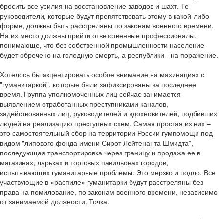
бросить все усилия на восстановление заводов и шахт. Те
руководители, которые будут препятствовать этому в какой-либо
форме, должны быть расстреляны по законам военного времени.
На их место должны прийти ответственные профессионалы,
понимающе, что без собственной промышленности население
будет обречено на голодную смерть, а республики - на поражение.
Хотелось бы акцентировать особое внимание на махинациях с
"гуманитаркой”, которые были зафиксированы за последнее
время. Группа уполномоченных лиц сейчас занимается
выявлением отработанных преступниками каналов,
задействованных лиц, руководителей и вдохновителей, подбивших
людей на реализацию преступных схем. Самая простая из них –
это самостоятельный сбор на территории России гумпомощи под
видом "липового фонда имени Сирот Лейтенанта Шмидта”,
последующая транспортировка через границу и продажа ее в
магазинах, ларьках и торговых павильонах городов,
испытывающих гуманитарные проблемы. Это мерзко и подло. Все
участвующие в «распиле» гуманитарки будут расстреляны без
права на помилование, по законам военного времени, независимо
от занимаемой должности. Точка.