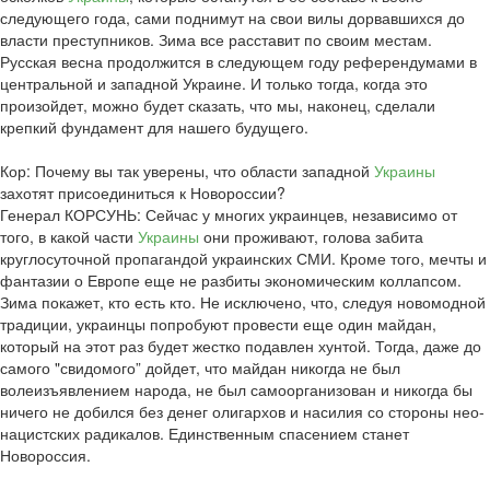
следующего года, сами поднимут на свои вилы дорвавшихся до
власти преступников. Зима все расставит по своим местам.
Русская весна продолжится в следующем году референдумами в
центральной и западной Украине. И только тогда, когда это
произойдет, можно будет сказать, что мы, наконец, сделали
крепкий фундамент для нашего будущего.
Кор: Почему вы так уверены, что области западной
Украины
захотят присоединиться к Новороссии?
Генерал КОРСУНЬ: Сейчас у многих украинцев, независимо от
того, в какой части
Украины
они проживают, голова забита
круглосуточной пропагандой украинских СМИ. Кроме того, мечты и
фантазии о Европе еще не разбиты экономическим коллапсом.
Зима покажет, кто есть кто. Не исключено, что, следуя новомодной
традиции, украинцы попробуют провести еще один майдан,
который на этот раз будет жестко подавлен хунтой. Тогда, даже до
самого "свидомого” дойдет, что майдан никогда не был
волеизъявлением народа, не был самоорганизован и никогда бы
ничего не добился без денег олигархов и насилия со стороны нео-
нацистских радикалов. Единственным спасением станет
Новороссия.