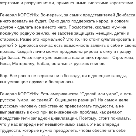
жертвами и разрушениями, причиненными киевскими карателями.
Генерал КОРСУНЬ: Во-первых, за самих представителей Донбасса
никто воевать не будет. Одно дело поддержать народ, а совсем
другое - сделать все вместо него. Посмотрите, сколько мужчин
покинуло родную землю, не захотев защищать женщин, детей и
стариков. Разве это нормально? Это то, что стоит культивировать в
детях? У Донбасса сейчас есть возможность заявить о себе и своих
правах. Каждый лично может продемонстрировать силу и правду
Донбасса. Революция уже выявила настоящих героев - Стрелкова,
Беса, Мотороллу, Бабая, остальных русских воинов.
Кор: Все равно не верится ни в блокаду, ни в донецкие заводы,
выпускающие оружие и боеприпасы.
Генерал КОРСУНЬ: Есть американское "Сделай или умри”, а есть
русское "умри, но сделай”. Ощущаете разницу? На самом деле,
русскому человеку свойственно превозмогать трудности, а не
выпрыгивать в окно при возникновении проблем, как делают
представители западной цивилизации. Поэтому, стоит понимать,
что у нас впереди нет невыполнимых задач. У нас впереди
трудности, которые нужно преодолеть, чтобы обеспечить себе