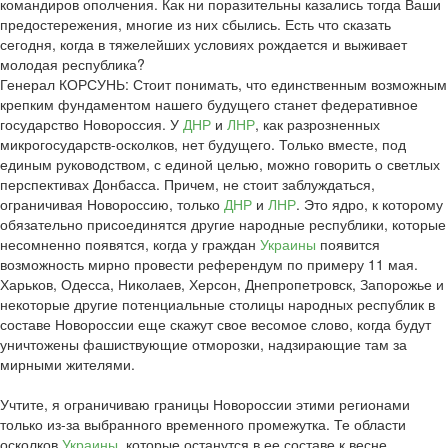
командиров ополчения. Как ни поразительны казались тогда Ваши
предостережения, многие из них сбылись. Есть что сказать
сегодня, когда в тяжелейших условиях рождается и выживает
молодая республика?
Генерал КОРСУНЬ: Стоит понимать, что единственным возможным
крепким фундаментом нашего будущего станет федеративное
государство Новороссия. У
ДНР
и
ЛНР
, как разрозненных
микрогосударств-осколков, нет будущего. Только вместе, под
единым руководством, с единой целью, можно говорить о светлых
перспективах Донбасса. Причем, не стоит заблуждаться,
ограничивая Новороссию, только
ДНР
и
ЛНР
. Это ядро, к которому
обязательно присоединятся другие народные республики, которые
несомненно появятся, когда у граждан
Украины
появится
возможность мирно провести референдум по примеру 11 мая.
Харьков, Одесса, Николаев, Херсон, Днепропетровск, Запорожье и
некоторые другие потенциальные столицы народных республик в
составе Новороссии еще скажут свое весомое слово, когда будут
уничтожены фашиствующие отморозки, надзирающие там за
мирными жителями.
Учтите, я ограничиваю границы Новороссии этими регионами
только из-за выбранного временного промежутка. Те области
осколков
Украины
, которые останутся в ее составе к весне