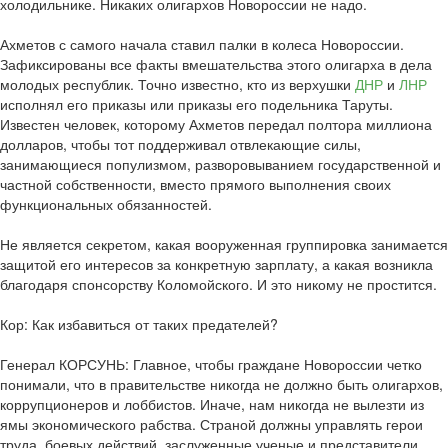
холодильнике. Никаких олигархов Новороссии не надо.
Ахметов с самого начала ставил палки в колеса Новороссии.
Зафиксированы все факты вмешательства этого олигарха в дела
молодых республик. Точно известно, кто из верхушки
ДНР
и
ЛНР
исполнял его приказы или приказы его подельника Таруты.
Известен человек, которому Ахметов передал полтора миллиона
долларов, чтобы тот поддерживал отвлекающие силы,
занимающиеся популизмом, разворовыванием государственной и
частной собственности, вместо прямого выполнения своих
функциональных обязанностей.
Не является секретом, какая вооруженная группировка занимается
защитой его интересов за конкретную зарплату, а какая возникла
благодаря спонсорству Коломойского. И это никому не простится.
Кор: Как избавиться от таких предателей?
Генерал КОРСУНЬ: Главное, чтобы граждане Новороссии четко
понимали, что в правительстве никогда не должно быть олигархов,
коррупционеров и лоббистов. Иначе, нам никогда не вылезти из
ямы экономического рабства. Страной должны управлять герои
труда, боевых действий, заслуженные ученые и представители