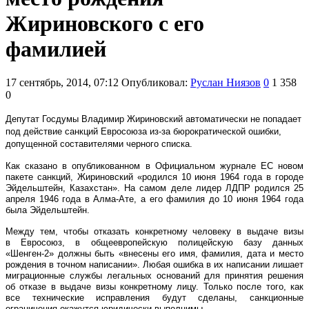
Жириновского с его
фамилией
17 сентябрь, 2014, 07:12
Опубликовал:
Руслан Ниязов
0
1 358
0
Депутат Госдумы Владимир Жириновский автоматически не попадает
под действие санкций Евросоюза из-за бюрократической ошибки,
допущенной составителями черного списка.
Как сказано в опубликованном в Официальном журнале ЕС новом
пакете санкций, Жириновский «родился 10 июня 1964 года в городе
Эйдельштейн, Казахстан». На самом деле лидер ЛДПР родился 25
апреля 1946 года в Алма-Ате, а его фамилия до 10 июня 1964 года
была Эйдельштейн.
Между тем, чтобы отказать конкретному человеку в выдаче визы
в Евросоюз, в общеевропейскую полицейскую базу данных
«Шенген-2» должны быть «внесены его имя, фамилия, дата и место
рождения в точном написании». Любая ошибка в их написании лишает
миграционные службы легальных оснований для принятия решения
об отказе в выдаче визы конкретному лицу. Только после того, как
все технические исправления будут сделаны, санкционные
ограничения окажутся юридически выполнимы.