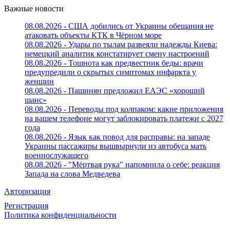
Важные новости
08.08.2026 - США добились от Украины обещания не
атаковать объекты КТК в Чёрном море
08.08.2026 - Удары по тылам развеяли надежды Киева:
немецкий аналитик констатирует смену настроений
08.08.2026 - Тошнота как предвестник беды: врачи
предупредили о скрытых симптомах инфаркта у
женщин
08.08.2026 - Пашинян предложил ЕАЭС «хороший
шанс»
08.08.2026 - Переводы под колпаком: какие приложения
на вашем телефоне могут заблокировать платежи с 2027
года
08.08.2026 - Язык как повод для расправы: на западе
Украины пассажиры вышвырнули из автобуса мать
военнослужащего
08.08.2026 - "Мёртвая рука" напомнила о себе: реакция
Запада на слова Медведева
Авторизация
Регистрация
Политика конфиденциальности