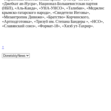
«Джебхат ан-Нусра», Национал-Большевистская партия
(НБП), «Аль-Каида», «УНА-УНСО», «Талибан», «Меджлис
крымско-татарского народа», «Свидетели Иеговы»,
«Мизантропик Дивижн», «Братство» Корчинского,
«Артподготовка», «Тризуб им. Степана Бандеры », «НСО»,
«Славянский союз», «Формат-18», «Хизб ут-Тахрир».
↑