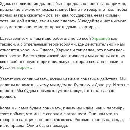
Здесь все движения должны быть предельно понятны: например,
признание в экономическом плане. Никто не говорит о том, чтобы
прямо завтра сказать: «Вот, эти два государства независимы»,
хотя, на мой взгляд, так и надо сделать. У людей там нет никаких
документов: они не могут продать дома, квартиры…
Естественно, что нам надо работать не со всей
Украиной
как
таковой, а с отдельными территориями, где действительно к нам
относятся хорошо – Одесса, Харьков и так далее, это почти весь
юго-восток. Вместо украинской идентичности мы должны дать им
свою собственную территориальную, которая связана с нами, с
Русским
миром
…
Хватит уже сопли жевать, нужны чёткие и понятные действия. Мы
должны понимать, к чему мы идём по Луганску и Донецку. И это не
просто «Мы будем посылать гуманитарку», этот этап давно
прошёл.
Когда мы сами будем понимать, к чему мы идём, наши партнёры
тоже поймут, что мы не свернём с этого пути. Они нам что-то
говорят о санкциях, но они, как сказал Рогозин, теперь навсегда, —
и это правда. Они и были навсегда.