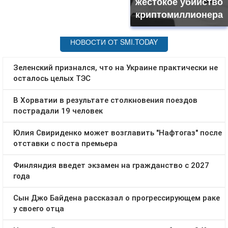
жестокое убийство
криптомиллионера