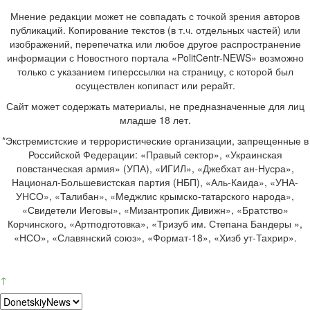
Мнение редакции может не совпадать с точкой зрения авторов
публикаций. Копирование текстов (в т.ч. отдельных частей) или
изображений, перепечатка или любое другое распространение
информации с Новостного портала «PolitCentr-NEWS» возможно
только с указанием гиперссылки на страницу, с которой был
осуществлен копипаст или рерайт.
Сайт может содержать материалы, не предназначенные для лиц
младше 18 лет.
*Экстремистские и террористические организации, запрещенные в
Российской Федерации: «Правый сектор», «Украинская
повстанческая армия» (УПА), «ИГИЛ», «Джебхат ан-Нусра»,
Национал-Большевистская партия (НБП), «Аль-Каида», «УНА-
УНСО», «Талибан», «Меджлис крымско-татарского народа»,
«Свидетели Иеговы», «Мизантропик Дивижн», «Братство»
Корчинского, «Артподготовка», «Тризуб им. Степана Бандеры »,
«НСО», «Славянский союз», «Формат-18», «Хизб ут-Тахрир».
↑