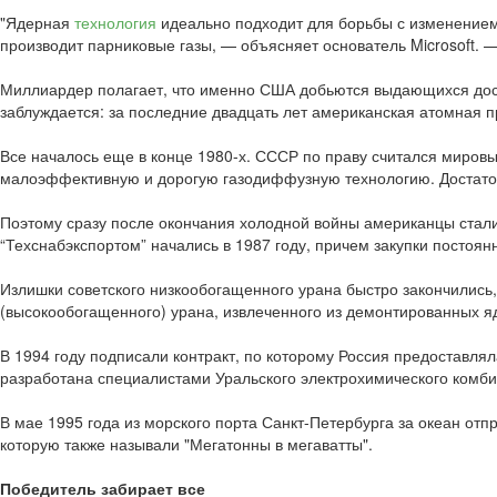
"Ядерная
технология
идеально подходит для борьбы с изменением 
производит парниковые газы, — объясняет основатель Microsoft.
Миллиардер полагает, что именно США добьются выдающихся дост
заблуждается: за последние двадцать лет американская атомная п
Все началось еще в конце 1980-х. СССР по праву считался миров
малоэффективную и дорогую газодиффузную технологию. Достаточн
Поэтому сразу после окончания холодной войны американцы стали
“Техснабэкспортом” начались в 1987 году, причем закупки постоя
Излишки советского низкообогащенного урана быстро закончились
(высокообогащенного) урана, извлеченного из демонтированных яд
В 1994 году подписали контракт, по которому Россия предоставл
разработана специалистами Уральского электрохимического комби
В мае 1995 года из морского порта Санкт-Петербурга за океан от
которую также называли "Мегатонны в мегаватты".
Победитель забирает все