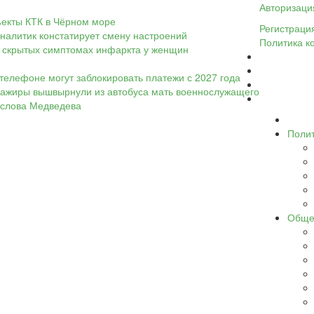
Авторизаци
ъекты КТК в Чёрном море
Регистраци
налитик констатирует смену настроений
Политика к
 о скрытых симптомах инфаркта у женщин
телефоне могут заблокировать платежи с 2027 года
ассажиры вышвырнули из автобуса мать военнослужащего
а слова Медведева
Поли
Обще