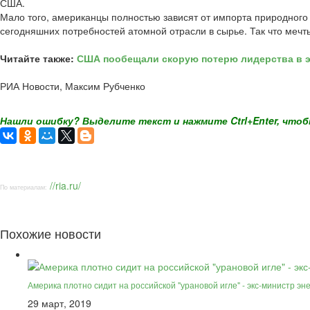
США.
Мало того, американцы полностью зависят от импорта природног
сегодняшних потребностей атомной отрасли в сырье. Так что мечты
Читайте также:
США пообещали скорую потерю лидерства в 
РИА Новости, Максим Рубченко
Нашли ошибку? Выделите текст и нажмите Ctrl+Enter, чтоб
//ria.ru/
По материалам:
Похожие новости
Америка плотно сидит на российской "урановой игле" - экс-министр э
29 март, 2019