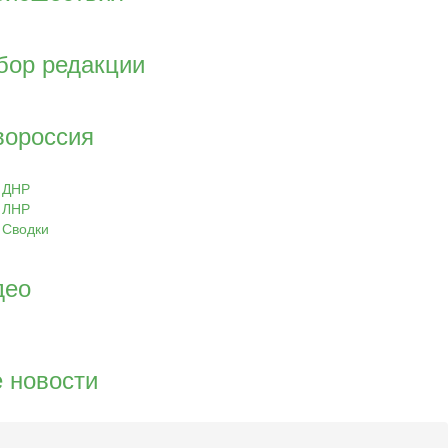
бор редакции
вороссия
ДНР
ЛНР
Сводки
део
 новости