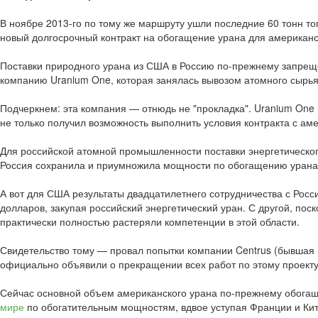
В ноябре 2013-го по тому же маршруту ушли последние 60 тонн то
новый долгосрочный контракт на обогащение урана для американ
Поставки природного урана из США в Россию по-прежнему запрещ
компанию Uranium One, которая занялась вывозом атомного сырья
Подчеркнем: эта компания — отнюдь не "прокладка". Uranium One 
не только получил возможность выполнить условия контракта с а
Для российской атомной промышленности поставки энергетическог
Россия сохранила и приумножила мощности по обогащению урана, 
А вот для США результаты двадцатилетнего сотрудничества с Рос
долларов, закупая российский энергетический уран. С другой, по
практически полностью растеряли компетенции в этой области.
Свидетельство тому — провал попытки компании Centrus (бывшая
официально объявили о прекращении всех работ по этому проекту
Сейчас основной объем американского урана по-прежнему обогащае
мире
по обогатительным мощностям, вдвое уступая Франции и Кита