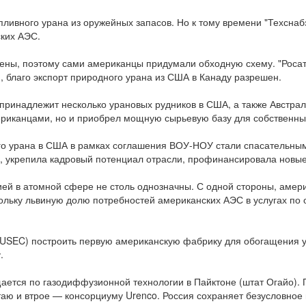
пливного урана из оружейных запасов. Но к тому времени "Техснаб
ских АЭС.
ены, поэтому сами американцы придумали обходную схему. "Росат
, благо экспорт природного урана из США в Канаду разрешен.
принадлежит несколько урановых рудников в США, а также Австрал
мериканцами, но и приобрел мощную сырьевую базу для собственны
о урана в США в рамках соглашения ВОУ-НОУ стали спасательным к
укрепила кадровый потенциал отрасли, профинансировала новые р
сией в атомной сфере не столь однозначны. С одной стороны, аме
скольку львиную долю потребностей американских АЭС в услугах п
 USEC) построить первую американскую фабрику для обогащения у
.
тся по газодиффузионной технологии в Пайктоне (штат Огайо). По
ю и втрое — консорциуму Urenco. Россия сохраняет безусловное 