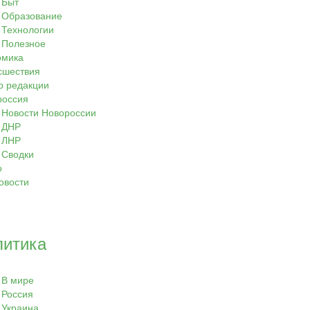
Быт
Образование
Технологии
Полезное
омика
сшествия
р редакции
россия
Новости Новороссии
ДНР
ЛНР
Сводки
о
овости
литика
В мире
Россия
Украина