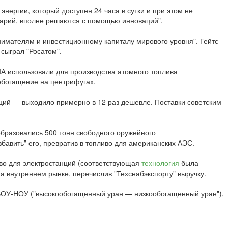
ергии, который доступен 24 часа в сутки и при этом не
варий, вполне решаются с помощью инноваций".
мателям и инвестиционному капиталу мирового уровня". Гейтс
сыграл "Росатом".
А использовали для производства атомного топлива
 обогащение на центрифугах.
ций — выходило примерно в 12 раз дешевле. Поставки советским
образовались 500 тонн свободного оружейного
бавить" его, превратив в топливо для американских АЭС.
иво для электростанций (соответствующая
технология
была
а внутреннем рынке, перечислив "Техснабэкспорту" выручку.
и ВОУ-НОУ ("высокообогащенный уран — низкообогащенный уран"),