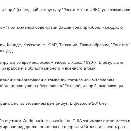
экспорт" (вошедший в структуру "Росатома") и USEC уже заключили
ом" при активном содействии Вашингтона приобрел канадскую
ии, Канаде, Казахстане, ЮАР, Танзании. Таким образом, "Росатом"
х нужд.
ругом во времена экономического хаоса 1990-х. В результате
азработки в области мирного и военного атома.
риканские энергетические компании сэкономили миллиарды
о обогащению урана обеспечивал "Техснабэкспорт", американцы
рана с использованием центрифуг. В феврале 2016-го
 оценкам World nuclear association, США занимают пятое место в
мировое лидерство, почти вдвое опережая Urenco и в шесть раз —