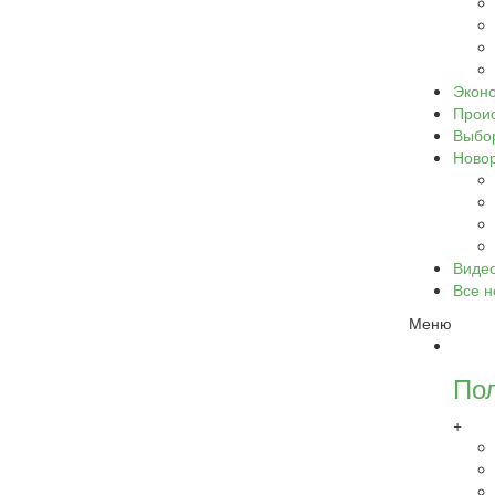
Экон
Прои
Выбо
Ново
Виде
Все н
Меню
По
+