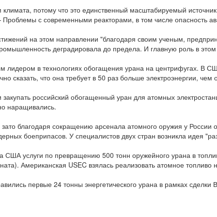
климата, потому что это единственный масштабируемый источник эн
 — Проблемы с современными реакторами, в том числе опасность а
ижений на этом направлении "благодаря своим ученым, предприни
ромышленность деградировала до предела. И главную роль в этом 
ым лидером в технологиях обогащения урана на центрифугах. В СШ
о сказать, что она требует в 50 раз больше электроэнергии, чем
 закупать российский обогащенный уран для атомных электростан
нно наращивались.
, зато благодаря сокращению арсенала атомного оружия у России 
ерных боеприпасов. У специалистов двух стран возникла идея "раз
яла США услуги по превращению 500 тонн оружейного урана в топл
ната). Американская USEC взялась реализовать атомное топливо н
правились первые 24 тонны энергетического урана в рамках сделк