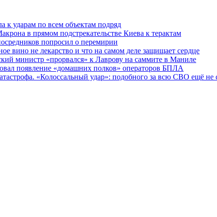
ла к ударам по всем объектам подряд
Макрона в прямом подстрекательстве Киева к терактам
 посредников попросил о перемирии
ное вино не лекарство и что на самом деле защищает сердце
нский министр «прорвался» к Лаврову на саммите в Маниле
сировал появление «домашних полков» операторов БПЛА
катастрофа. «Колоссальный удар»: подобного за всю СВО ещё не 