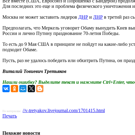
Все вместе (США, Евросоюз и Порошенко с Бандерой) продолж
Для последних это еще и проблема физического уничтожения их
Москва не может заставить лидеров
ДНР
и
ЛНР
в третий раз с
Предполагать, что Меркель уговорит Обаму вынудить Киев вы
России и лично Путину празднование 70-летия Победы.
То есть до 9 Мая США в принципе не пойдут на какие-либо ус
подходит Обаме.
Пусть, раз не удалось победить или обхитрить Путина, он праз
Виталий Товиевич Третьяков
Нашли ошибку? Выделите текст и нажмите Ctrl+Enter, что
//v-tretyakov.livejournal.com/1701415.html
По материалам:
Печать
Похожие новости