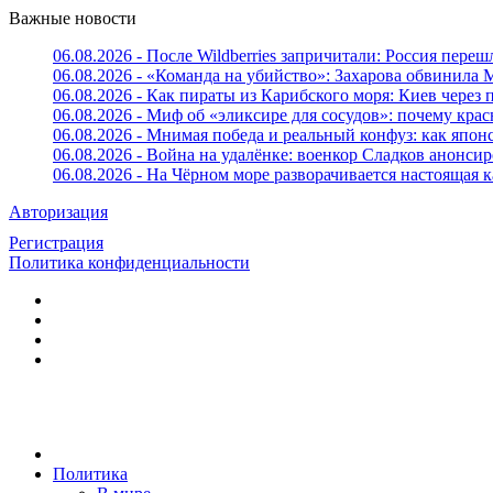
Важные новости
06.08.2026 - После Wildberries запричитали: Россия переш
06.08.2026 - «Команда на убийство»: Захарова обвинила 
06.08.2026 - Как пираты из Карибского моря: Киев через
06.08.2026 - Миф об «эликсире для сосудов»: почему крас
06.08.2026 - Мнимая победа и реальный конфуз: как япо
06.08.2026 - Война на удалёнке: военкор Сладков анон
06.08.2026 - На Чёрном море разворачивается настоящая 
Авторизация
Регистрация
Политика конфиденциальности
Политика