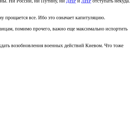
ны. Ни России, ни Путину, ни
ДНР
и
ЛНР
отступать некуда.
у прощается все. Ибо это означает капитуляцию.
анцам, помимо прочего, важно еще максимально испортить
 ждать возобновления военных действий Киевом. Что тоже