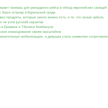
ирает танкеры для рекордного рейса в обход европейских санкций
 Зорге острову в Курильской гряде
вал продукты, которые смело можно есть, и те, что лучше забыть
Но не учли русский характер
ов в Ереване и Тбилиси бомбануло
аинское командование своим масштабом
показательную мобилизацию, а девушка стала символом сопротивле