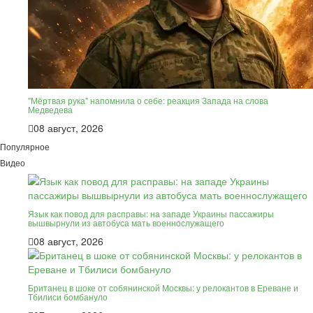
"Мёртвая рука" напомнила о себе: реакция Запада на слова
Медведева
08 август, 2026
Популярное
Видео
Язык как повод для расправы: на западе Украины пассажиры
вышвырнули из автобуса мать военнослужащего
08 август, 2026
Британец в шоке от собянинской Москвы: у релокантов в Ереване и
Тбилиси бомбануло