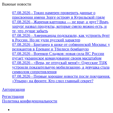
Важные новости
07.08.2026 - Токио намерен проверить данные о
присвоении имени Зорге острову в Курильской гряде
07.08.2026 - Жареная картошка — не враг, а друг? Врач-
хирург назвал продукты, которые смело можно есть, и
те, что лучше забыть
07.08.2026 - Американцы подсказали, как устроить бунт
в России. Но не учли русский характер
07.08.2026 - Британец в шоке от собянинской Москвы: у
релокантов в Ереване и Тбилиси бомбануло
07.08.2026 - Военкор Сладков: новая сила ВС России
пугает украинское командование своим масштабом
07.08.2026 - «Вера, не отпускай меня!»: Одесские ТЦК
устроили показательную мобилизацию, а девушка стала
символом сопротивления
07.08.2026 - Первые хорошие новости после покушения.
«Упыри» на фронте. Кто слил главный секрет?
Авторизация
Регистрация
Политика конфиденциальности