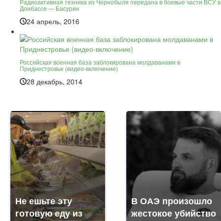
Радиоактивная техника из Чернобыля передана в боевые части ВСУ в
Донбассе — Басурин
24 апрель, 2016
Российская военная база заблокирована молдаванами в
Приднестровье (видео-включение)
28 декабрь, 2014
Не ешьте эту
В ОАЭ произошло
готовую еду из
жестокое убийство