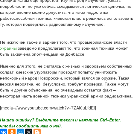
Специалистам еще предстоит изучить род излучения, узнать
подробности, но уже сейчас складывается логическая цепочка, по
которой вполне можно допустить, что из-за недостатка
работоспособной техники, киевская власть решилась использовать
ту, которая подверглась радиоактивному излучению.
Не исключен также и вариант того, что проамериканские власти
Украины
заведомо предполагают то, что военная техника может
быть захвачена ополченцами на Донбассе.
Именно для этого, не считаясь с жизнью и здоровьем собственных
солдат, киевские узурпаторы проводят попытку уничтожить
непокорный народ Новороссии, который взялся за оружие. Такая
версия вероятна, но, безусловно, требует проверки. Также могут
быть и другие объяснения, но очевидным остается факт –
некоторая часть военной техники украинской армии радиоактивна.
[media=//www.youtube.com/watch?v=7ZAI0uLfdEI]
Нашли ошибку? Выделите текст и нажмите Ctrl+Enter,
чтобы сообщить нам о ней.