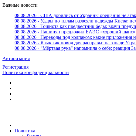
Важные новости
08.08.2026 - США добились от Украины обещания не ата
08.08.2026 - Удары по тылам развеяли надежды Киева: н
08.08.2026 - Тошнота как предвестник беды: врачи пред
08.08.2026 - Пашинян предложил ЕАЭС «хороший шанс»
08.08.2026 - Переводы под колпаком: какие приложения н
08.08.2026 - Язык как повод для расправы: на западе У
08.08.2026 - "Мёртвая рука" напомнила о себе: реакция З
Авторизация
Регистрация
Политика конфиденциальности
Политика