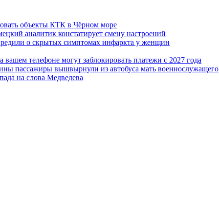
ковать объекты КТК в Чёрном море
емецкий аналитик констатирует смену настроений
упредили о скрытых симптомах инфаркта у женщин
а вашем телефоне могут заблокировать платежи с 2027 года
краины пассажиры вышвырнули из автобуса мать военнослужащего
апада на слова Медведева