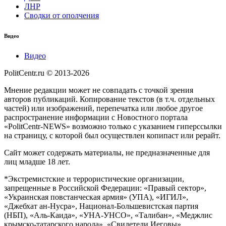
ЛНР
Сводки от ополчения
Видео
Видео
PolitCentr.ru © 2013-2026
Мнение редакции может не совпадать с точкой зрения
авторов публикаций. Копирование текстов (в т.ч. отдельных
частей) или изображений, перепечатка или любое другое
распространение информации с Новостного портала
«PolitCentr-NEWS» возможно только с указанием гиперссылки
на страницу, с которой был осуществлен копипаст или рерайт.
Сайт может содержать материалы, не предназначенные для
лиц младше 18 лет.
*Экстремистские и террористические организации,
запрещенные в Российской Федерации: «Правый сектор»,
«Украинская повстанческая армия» (УПА), «ИГИЛ»,
«Джебхат ан-Нусра», Национал-Большевистская партия
(НБП), «Аль-Каида», «УНА-УНСО», «Талибан», «Меджлис
крымско-татарского народа», «Свидетели Иеговы»,