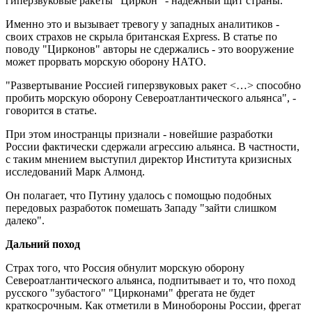
гиперзвуковые ракеты "Циркон" - надёжный щит страны.
Именно это и вызывает тревогу у западных аналитиков -
своих страхов не скрыла британская Express. В статье по
поводу "Цирконов" авторы не сдержались - это вооружение
может прорвать морскую оборону НАТО.
"Развертывание Россией гиперзвуковых ракет <…> способно
пробить морскую оборону Североатлантического альянса", -
говорится в статье.
При этом иностранцы признали - новейшие разработки
России фактически сдержали агрессию альянса. В частности,
с таким мнением выступил директор Института кризисных
исследований Марк Алмонд.
Он полагает, что Путину удалось с помощью подобных
передовых разработок помешать Западу "зайти слишком
далеко".
Дальний поход
Страх того, что Россия обнулит морскую оборону
Североатлантического альянса, подпитывает и то, что поход
русского "зубастого" "Цирконами" фрегата не будет
краткосрочным. Как отметили в Минобороны России, фрегат