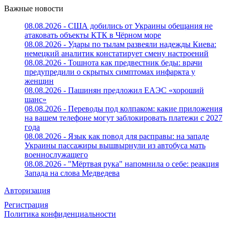
Важные новости
08.08.2026 - США добились от Украины обещания не
атаковать объекты КТК в Чёрном море
08.08.2026 - Удары по тылам развеяли надежды Киева:
немецкий аналитик констатирует смену настроений
08.08.2026 - Тошнота как предвестник беды: врачи
предупредили о скрытых симптомах инфаркта у
женщин
08.08.2026 - Пашинян предложил ЕАЭС «хороший
шанс»
08.08.2026 - Переводы под колпаком: какие приложения
на вашем телефоне могут заблокировать платежи с 2027
года
08.08.2026 - Язык как повод для расправы: на западе
Украины пассажиры вышвырнули из автобуса мать
военнослужащего
08.08.2026 - "Мёртвая рука" напомнила о себе: реакция
Запада на слова Медведева
Авторизация
Регистрация
Политика конфиденциальности