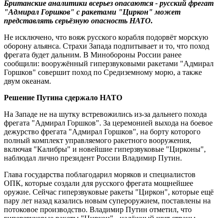
Британские аналитики всерьез опасаются - русский фрегат
"Адмирал Горшков" с ракетами "Циркон" может
представлять серьёзную опасность НАТО.
Не исключено, что вояж русского корабля подорвёт морскую
оборону альянса. Страхи Запада подпитывает и то, что поход
фрегата будет дальним. В Минобороны России ранее
сообщили: вооружённый гиперзвуковыми ракетами "Адмирал
Горшков" совершит поход по Средиземному морю, а также
двум океанам.
Решение Путина сдержало НАТО
На Западе не на шутку встревожились из-за дальнего похода
фрегата "Адмирал Горшков". За церемонией выхода на боевое
дежурство фрегата "Адмирал Горшков", на борту которого
полный комплект управляемого ракетного вооружения,
включая "Калибры" и новейшие гиперзвуковые "Цирконы",
наблюдал лично президент России Владимир Путин.
Глава государства поблагодарил моряков и специалистов
ОПК, которые создали для русского фрегата мощнейшее
оружие. Сейчас гиперзвуковые ракеты "Циркон", которые ещё
пару лет назад казались новым супероружием, поставлены на
потоковое производство. Владимир Путин отметил, что