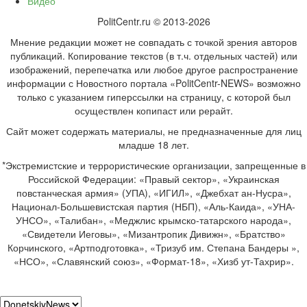
Видео
PolitCentr.ru © 2013-2026
Мнение редакции может не совпадать с точкой зрения авторов
публикаций. Копирование текстов (в т.ч. отдельных частей) или
изображений, перепечатка или любое другое распространение
информации с Новостного портала «PolitCentr-NEWS» возможно
только с указанием гиперссылки на страницу, с которой был
осуществлен копипаст или рерайт.
Сайт может содержать материалы, не предназначенные для лиц
младше 18 лет.
*Экстремистские и террористические организации, запрещенные в
Российской Федерации: «Правый сектор», «Украинская
повстанческая армия» (УПА), «ИГИЛ», «Джебхат ан-Нусра»,
Национал-Большевистская партия (НБП), «Аль-Каида», «УНА-
УНСО», «Талибан», «Меджлис крымско-татарского народа»,
«Свидетели Иеговы», «Мизантропик Дивижн», «Братство»
Корчинского, «Артподготовка», «Тризуб им. Степана Бандеры »,
«НСО», «Славянский союз», «Формат-18», «Хизб ут-Тахрир».