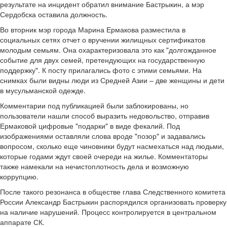
результате на инцидент обратил внимание Бастрыкин, а мэр
Сердобска оставила должность.
Во вторник мэр города Марина Ермакова разместила в
социальных сетях отчет о вручении жилищных сертификатов
молодым семьям. Она охарактеризовала это как "долгожданное
событие для двух семей, претендующих на государственную
поддержку". К посту прилагались фото с этими семьями. На
снимках были видны люди из Средней Азии – две женщины и дети
в мусульманской одежде.
Комментарии под публикацией были заблокированы, но
пользователи нашли способ выразить недовольство, отправив
Ермаковой цифровые "подарки" в виде фекалий. Под
изображениями оставляли слова вроде "позор" и задавались
вопросом, сколько еще чиновники будут насмехаться над людьми,
которые годами ждут своей очереди на жилье. Комментаторы
также намекали на нечистоплотность дела и возможную
коррупцию.
После такого резонанса в обществе глава Следственного комитета
России Александр Бастрыкин распорядился организовать проверку
на наличие нарушений. Процесс контролируется в центральном
аппарате СК.