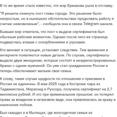
В то же время стало известно, что мэр Ермакова ушла в отставку.
"Я решила покинуть пост главы города. Это решение было
непростым, но в нынешних обстоятельствах продолжать работу я
считаю невозможным", - сообщила она в своем Telegram-канале.
Бывшая мэр отметила, что пост о выдаче сертификатов был
обычным рабочим моментом. Однако после него ее страница
подверглась атакам с оскорблениями и угрозами.
Кто виноват в ситуации, установит следствие. Тем временем в
интернете появляются новые детали. По слухам, сертификаты
выдали двум женщинам, которые состоят в незарегистрированных
браках с одним мужчиной. Он уже стал гражданином России и
теперь обеспечивает жильем свои семьи.
К слову, такие случаи щедрости по отношению к приезжим в
России не единичны. В мае 2025 года в Костроме пара из
Таджикистана, Мирзохид и Рухсора, получила сертификат на 2,7
миллиона рублей. И это при криминальном прошлом: он потерял
права за вождение в нетрезвом виде, она привлекалась за кражу и
нанесение побоев.
Был скандал и в Мытищах, где многодетная семья из