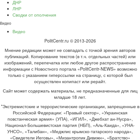
ДНР
ЛНР
Сводки от ополчения
Видео
Видео
PolitCentr.ru © 2013-2026
Мнение редакции может не совпадать с точкой зрения авторов
публикаций. Копирование текстов (в т.ч. отдельных частей) или
изображений, перепечатка или любое другое распространение
информации с Новостного портала «PolitCentr-NEWS» возможно
только с указанием гиперссылки на страницу, с которой был
осуществлен копипаст или рерайт.
Сайт может содержать материалы, не предназначенные для лиц
младше 18 лет.
*Экстремистские и террористические организации, запрещенные в
Российской Федерации: «Правый сектор», «Украинская
повстанческая армия» (УПА), «ИГИЛ», «Джебхат ан-Нусра»,
Национал-Большевистская партия (НБП), «Аль-Каида», «УНА-
УНСО», «Талибан», «Меджлис крымско-татарского народа»,
«Свидетели Иеговы», «Мизантропик Дивижн», «Братство»