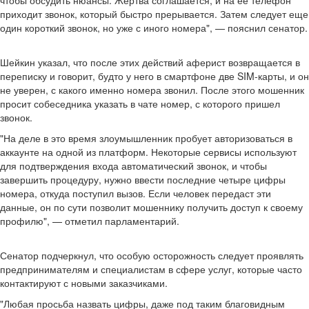
чтобы обсудить нюансы. Жертва соглашается, и на ее телефон
приходит звонок, который быстро прерывается. Затем следует еще
один короткий звонок, но уже с иного номера", — пояснил сенатор.
Шейкин указал, что после этих действий аферист возвращается в
переписку и говорит, будто у него в смартфоне две SIM-карты, и он
не уверен, с какого именно номера звонил. После этого мошенник
просит собеседника указать в чате номер, с которого пришел
звонок.
"На деле в это время злоумышленник пробует авторизоваться в
аккаунте на одной из платформ. Некоторые сервисы используют
для подтверждения входа автоматический звонок, и чтобы
завершить процедуру, нужно ввести последние четыре цифры
номера, откуда поступил вызов. Если человек передаст эти
данные, он по сути позволит мошеннику получить доступ к своему
профилю", — отметил парламентарий.
Сенатор подчеркнул, что особую осторожность следует проявлять
предпринимателям и специалистам в сфере услуг, которые часто
контактируют с новыми заказчиками.
"Любая просьба назвать цифры, даже под таким благовидным