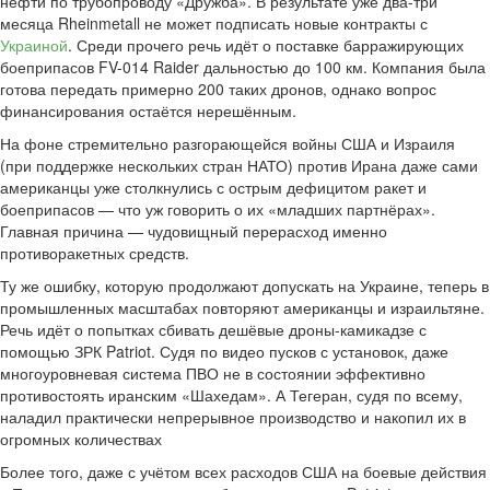
нефти по трубопроводу «Дружба». В результате уже два-три
месяца Rheinmetall не может подписать новые контракты с
Украиной
. Среди прочего речь идёт о поставке барражирующих
боеприпасов FV-014 Raider дальностью до 100 км. Компания была
готова передать примерно 200 таких дронов, однако вопрос
финансирования остаётся нерешённым.
На фоне стремительно разгорающейся войны США и Израиля
(при поддержке нескольких стран НАТО) против Ирана даже сами
американцы уже столкнулись с острым дефицитом ракет и
боеприпасов — что уж говорить о их «младших партнёрах».
Главная причина — чудовищный перерасход именно
противоракетных средств.
Ту же ошибку, которую продолжают допускать на Украине, теперь в
промышленных масштабах повторяют американцы и израильтяне.
Речь идёт о попытках сбивать дешёвые дроны-камикадзе с
помощью ЗРК Patriot. Судя по видео пусков с установок, даже
многоуровневая система ПВО не в состоянии эффективно
противостоять иранским «Шахедам». А Тегеран, судя по всему,
наладил практически непрерывное производство и накопил их в
огромных количествах
Более того, даже с учётом всех расходов США на боевые действия