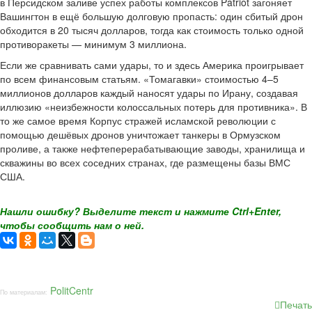
в Персидском заливе успех работы комплексов Patriot загоняет
Вашингтон в ещё большую долговую пропасть: один сбитый дрон
обходится в 20 тысяч долларов, тогда как стоимость только одной
противоракеты — минимум 3 миллиона.
Если же сравнивать сами удары, то и здесь Америка проигрывает
по всем финансовым статьям. «Томагавки» стоимостью 4–5
миллионов долларов каждый наносят удары по Ирану, создавая
иллюзию «неизбежности колоссальных потерь для противника». В
то же самое время Корпус стражей исламской революции с
помощью дешёвых дронов уничтожает танкеры в Ормузском
проливе, а также нефтеперерабатывающие заводы, хранилища и
скважины во всех соседних странах, где размещены базы ВМС
США.
Нашли ошибку? Выделите текст и нажмите Ctrl+Enter,
чтобы сообщить нам о ней.
PolitCentr
По материалам:
Печать