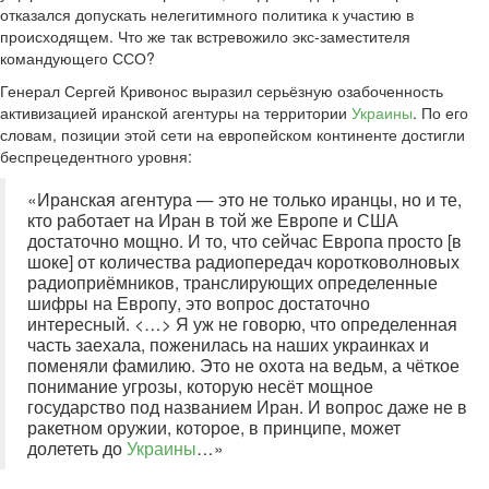
отказался допускать нелегитимного политика к участию в
происходящем. Что же так встревожило экс-заместителя
командующего ССО?
Генерал Сергей Кривонос выразил серьёзную озабоченность
активизацией иранской агентуры на территории
Украины
. По его
словам, позиции этой сети на европейском континенте достигли
беспрецедентного уровня:
«Иранская агентура — это не только иранцы, но и те,
кто работает на Иран в той же Европе и США
достаточно мощно. И то, что сейчас Европа просто [в
шоке] от количества радиопередач коротковолновых
радиоприёмников, транслирующих определенные
шифры на Европу, это вопрос достаточно
интересный. <…> Я уж не говорю, что определенная
часть заехала, поженилась на наших украинках и
поменяли фамилию. Это не охота на ведьм, а чёткое
понимание угрозы, которую несёт мощное
государство под названием Иран. И вопрос даже не в
ракетном оружии, которое, в принципе, может
долететь до
Украины
…»