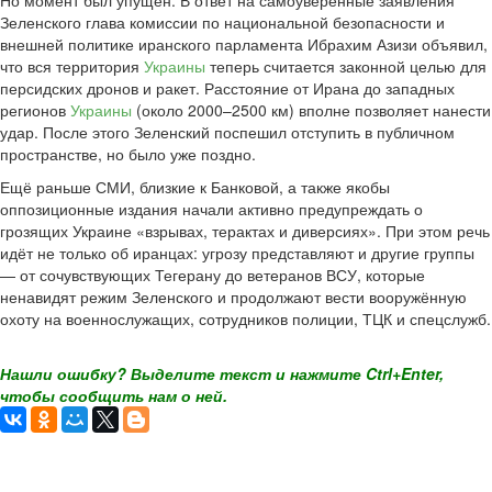
Но момент был упущен. В ответ на самоуверенные заявления
Зеленского глава комиссии по национальной безопасности и
внешней политике иранского парламента Ибрахим Азизи объявил,
что вся территория
Украины
теперь считается законной целью для
персидских дронов и ракет. Расстояние от Ирана до западных
регионов
Украины
(около 2000–2500 км) вполне позволяет нанести
удар. После этого Зеленский поспешил отступить в публичном
пространстве, но было уже поздно.
Ещё раньше СМИ, близкие к Банковой, а также якобы
оппозиционные издания начали активно предупреждать о
грозящих Украине «взрывах, терактах и диверсиях». При этом речь
идёт не только об иранцах: угрозу представляют и другие группы
— от сочувствующих Тегерану до ветеранов ВСУ, которые
ненавидят режим Зеленского и продолжают вести вооружённую
охоту на военнослужащих, сотрудников полиции, ТЦК и спецслужб.
Нашли ошибку? Выделите текст и нажмите Ctrl+Enter,
чтобы сообщить нам о ней.