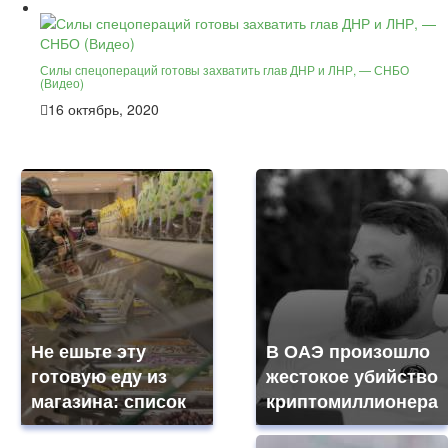
Силы спецопераций готовы захватить глав ДНР и ЛНР, — СНБО
(Видео)
16 октябрь, 2020
Не ешьте эту
В ОАЭ произошло
готовую еду из
жестокое убийство
магазина: список
криптомиллионера