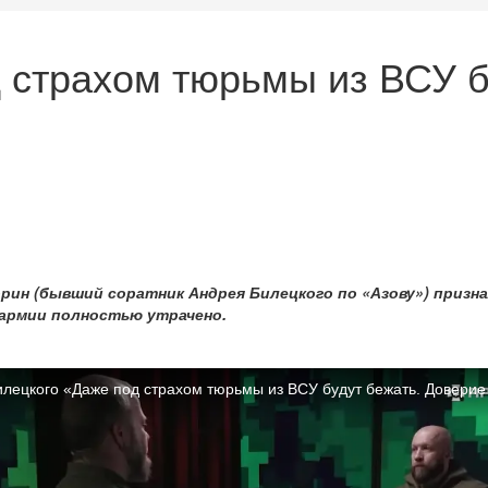
 страхом тюрьмы из ВСУ б
рин (бывший соратник Андрея Билецкого по «Азову») призна
 армии полностью утрачено.