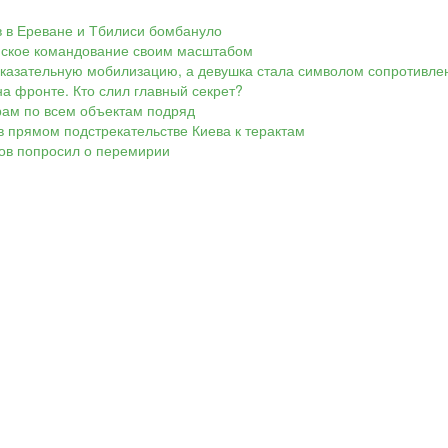
ов в Ереване и Тбилиси бомбануло
аинское командование своим масштабом
показательную мобилизацию, а девушка стала символом сопротивле
а фронте. Кто слил главный секрет?
арам по всем объектам подряд
в прямом подстрекательстве Киева к терактам
ков попросил о перемирии