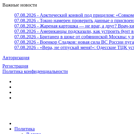
Важные новости
07.08.2026 - Арктический конвой под прицелом: «Совком
07.08.2026 - Токио намерен проверить данные о присвоен
07.08.2026 - Жареная картошка — не враг, а друг? Врач-х
07.08.2026 - Американцы подсказали, как устроить бунт в
07.08.2026 - Британец в шоке от собянинской Москвы: у 
07.08.2026 - Военкор Сладков: новая сила ВС России пу
07.08.2026 - «Вера, не отпускай меня!»: Одесские ТЦК 
Авторизация
Регистрация
Политика конфиденциальности
Политика