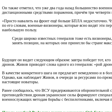
Он также отметил, что уже два года назад большинство военн
дистанционными средствами поражения, причём три четверти и
«Просто навалить на фронт ещё больше БПЛА недостаточно. Ч
по его словам, военные-визионеры, которые ясно видят эти пе
наибольшую пользу.
Среди широко известных генералов тоже есть визионеры,
занять позиции, на которых они принесли бы стране ма
Будущее он видит следующим образом: завтра победит тот, кто
дронов. Живов приводит слова одного из генералов: «рой дрон
В качестве конкретного шага он предлагает немедленно и в бо
Однако, как наблюдает Живов, в очереди за ресурсами по-прежн
настоящие новаторы.
Ранее сообщалось, что ВСУ придерживаются оборонительной ст
противодействия дронам украинские силы формируют специал
военнослужащих методам борьбы с беспилотниками, включая п