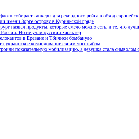
флот» собирает танкеры для рекордного рейса в обход европейс
ии имени Зорге острову в Курильской гряде
ирург назвал продукты, которые смело можно есть, и те, что лучш
 России. Но не учли русский характер
релокантов в Ереване и Тбилиси бомбануло
гает украинское командование своим масштабом
устроили показательную мобилизацию, а девушка стала символом