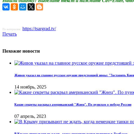
Нашли ошибку? Выделите текст и нажмите Ctrl+Enter, что
https://tsargrad.tv/
По материалам:
Печать
Похожие новости
Живов указал на главное русское оружие предстоящей зимы: "Заставить Киев
14 ноябрь, 2025
Какие секреты раскрыл американский "Жнец". По пунктам о победе России
07 апрель, 2023
В Крыму призывают не ждать, когда немецкие танки появятся в Донбассе