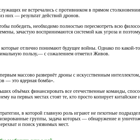
ослужащих не встречались с противником в прямом столкновении
з них — результат действий дронов.
тобы победить, необходимо полностью пересмотреть всю филосо
ремены, зачастую воспринимаются системой как угроза и поэтом
 которые отлично понимают будущее войны. Однако по какой-то
ксимальную пользу,— с сожалением отметил Живов.
 первым массово развернёт дроны с искусственным интеллектом,
ов — это ядерная бомба».
льших объёмах финансировать все отечественные команды, спосо
ему на первых местах стоят те, кто просто копирует китайские и
ратегии, в которой главную роль играют не пехотные подраздел
изированные группы, задача которых — обнаружение и уничтож
ерехват и поиск уязвимых мест.