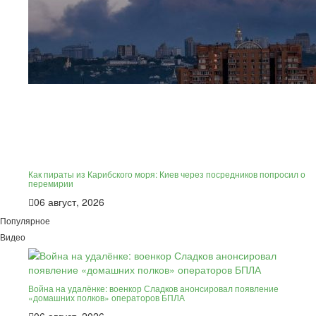
Как пираты из Карибского моря: Киев через посредников попросил о
перемирии
06 август, 2026
Популярное
Видео
Война на удалёнке: военкор Сладков анонсировал появление
«домашних полков» операторов БПЛА