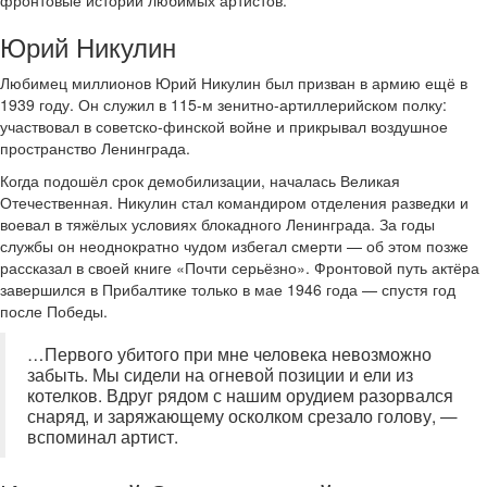
фронтовые истории любимых артистов.
Юрий Никулин
Любимец миллионов Юрий Никулин был призван в армию ещё в
1939 году. Он служил в 115-м зенитно-артиллерийском полку:
участвовал в советско-финской войне и прикрывал воздушное
пространство Ленинграда.
Когда подошёл срок демобилизации, началась Великая
Отечественная. Никулин стал командиром отделения разведки и
воевал в тяжёлых условиях блокадного Ленинграда. За годы
службы он неоднократно чудом избегал смерти — об этом позже
рассказал в своей книге «Почти серьёзно». Фронтовой путь актёра
завершился в Прибалтике только в мае 1946 года — спустя год
после Победы.
…Первого убитого при мне человека невозможно
забыть. Мы сидели на огневой позиции и ели из
котелков. Вдруг рядом с нашим орудием разорвался
снаряд, и заряжающему осколком срезало голову, —
вспоминал артист.