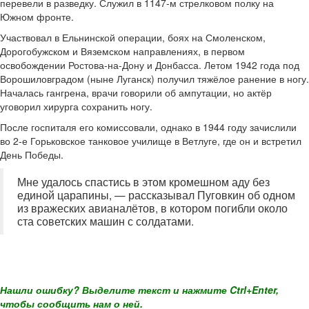
перевели в разведку. Служил в 1147-м стрелковом полку на
Южном фронте.
Участвовал в Ельнинской операции, боях на Смоленском,
Дорогобужском и Вяземском направлениях, в первом
освобождении Ростова-на-Дону и Донбасса. Летом 1942 года под
Ворошиловградом (ныне Луганск) получил тяжёлое ранение в ногу.
Началась гангрена, врачи говорили об ампутации, но актёр
уговорил хирурга сохранить ногу.
После госпиталя его комиссовали, однако в 1944 году зачислили
во 2-е Горьковское танковое училище в Ветлуге, где он и встретил
День Победы.
Мне удалось спастись в этом кромешном аду без
единой царапины, — рассказывал Пуговкин об одном
из вражеских авианалётов, в котором погибли около
ста советских машин с солдатами.
Нашли ошибку? Выделите текст и нажмите Ctrl+Enter,
чтобы сообщить нам о ней.