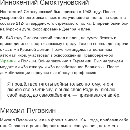
Иннокентий Смоктуновский
Иннокентий Смоктуновский был призван в 1943 году. После
ускоренной подготовки в пехотном училище он попал на фронт в
составе 212-го гвардейского стрелкового полка. Впереди были бои
на Курской дуге, форсирование Днепра и плен.
В 1943 году Смоктуновский попал в плен, но сумел бежать и
присоединился к партизанскому отряду. Там он воевал до встречи
с частями Красной армии. Позже командовал отделением
автоматчиков, участвовал в освобождении Правобережной
Украины
и Польши. Войну закончил в Германии. Был награждён
медалями «За отвагу» и «За освобождение Варшавы». После
демобилизации вернулся в актёрскую профессию.
Я прошёл все тяготы войны только потому, что я
люблю свою Отчизну, люблю свою Родину, люблю
свой народ до самозабвения, — признавался актёр.
Михаил Пуговкин
Михаил Пуговкин ушёл на фронт в июле 1941 года, прибавив себе
год. Сначала строил оборонительные сооружения, потом его