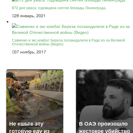
872 дня ужаса: годовщина снятия блокады Ленинграда.
28 январь, 2021
Савченко и экс-комбат Береза поскандалили в Раде из-за Великой
Отечественной войны (Видео)
07 ноябрь, 2017
Не ешьте эту
В ОАЭ произошло
готовую еду из
жестокое убийство