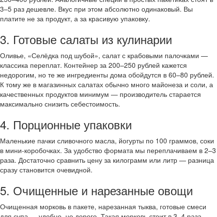
3–5 раз дешевле. Вкус при этом абсолютно одинаковый. Вы
платите не за продукт, а за красивую упаковку.
3. Готовые салаты из кулинарии
Оливье, «Селёдка под шубой», салат с крабовыми палочками —
классика переплат. Контейнер за 200–250 рублей кажется
недорогим, но те же ингредиенты дома обойдутся в 60–80 рублей.
К тому же в магазинных салатах обычно много майонеза и соли, а
качественных продуктов минимум — производитель старается
максимально снизить себестоимость.
4. Порционные упаковки
Маленькие пачки сливочного масла, йогурты по 100 граммов, соки
в мини-коробочках. За удобство формата мы переплачиваем в 2–3
раза. Достаточно сравнить цену за килограмм или литр — разница
сразу становится очевидной.
5. Очищенные и нарезанные овощи
Очищенная морковь в пакете, нарезанная тыква, готовые смеси
для супа — удобно, но дорого. Такая морковь стоит в 3–4 раза