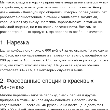
Мы часто кладём в корзину привычные вещи автоматически — из-
за удобства, красивой упаковки или просто по привычке. Автор
дзен-канала «Хачапури про общепит», который более девяти лет
работает в общественном питании и занимается закупками,
хорошо знает эту схему. Магазины зарабатывают не только на
обычной наценке, но и на нашей рассеянности. Вот самые
распространённые продукты, где переплата особенно заметна.
1. Нарезка
Целая колбаса стоит около 600 рублей за килограмм. Та же самая
колбаса, но уже нарезанная и упакованная в лоток, продаётся по
200 рублей за 100 граммов. Состав идентичный — разница лишь в
том, что кто-то включил слайсер. Наценка за нарезку обычно
составляет 30–60%, а в некоторых случаях и выше.
2. Фасованные специи в красивых
баночках
Многие переплачивают за паприку, смеси перцев и другие
приправы в стильных «премиум»-баночках. Себестоимость
содержимого — всего 30–40 рублей, а на полке цена достигает
250–400 рублей. Аналогичные специи в простых пакетиках стоят в