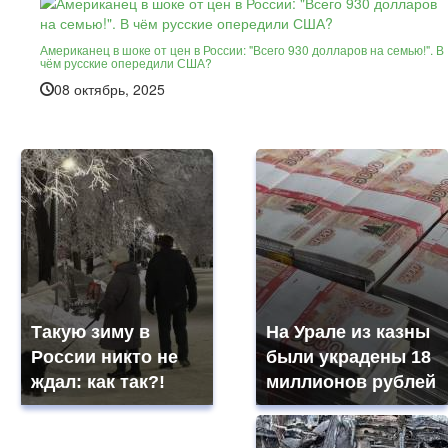
Американец в шоке от цен в России: "Всего 930 долларов на семью!". В
чём русские опередили США?
08 октябрь, 2025
Такую зиму в
На Урале из казны
России никто не
были украдены 18
ждал: как так?!
миллионов рублей