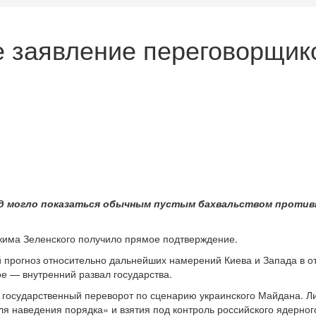
 заявление переговорщико
ляд могло показаться обычным пустым бахвальством против
жима Зеленского получило прямое подтверждение.
й прогноз относительно дальнейших намерений Киева и Запада в от
е — внутренний развал государства.
 государственный переворот по сценарию украинского Майдана. Л
ля наведения порядка» и взятия под контроль российского ядерног