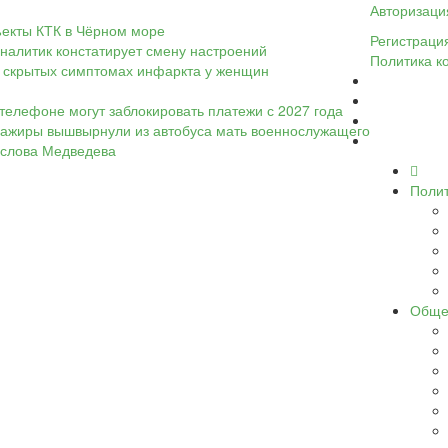
Авторизаци
ъекты КТК в Чёрном море
Регистраци
налитик констатирует смену настроений
Политика к
 о скрытых симптомах инфаркта у женщин
телефоне могут заблокировать платежи с 2027 года
ассажиры вышвырнули из автобуса мать военнослужащего
а слова Медведева
Поли
Обще