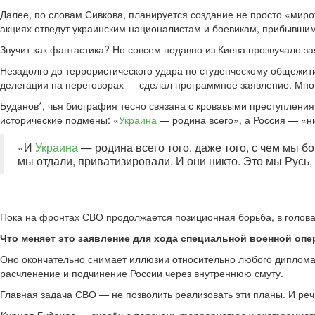
Далее, по словам Сивкова, планируется создание не просто «миро
акциях отведут украинским националистам и боевикам, прибывшим
Звучит как фантастика? Но совсем недавно из Киева прозвучало за
Незадолго до террористического удара по студенческому общежи
делегации на переговорах — сделал программное заявление. Мно
Буданов*, чья биография тесно связана с кровавыми преступлени
исторические подмены: «
Украина
— родина всего», а Россия — «ни
«И
Украина
— родина всего того, даже того, с чем мы б
мы отдали, приватизировали. И они никто. Это мы Русь,
Пока на фронтах СВО продолжается позиционная борьба, в голова
Что меняет это заявление для хода специальной военной оп
Оно окончательно снимает иллюзии относительно любого дипломат
расчленение и подчинение России через внутреннюю смуту.
Главная задача СВО — не позволить реализовать эти планы. И речь