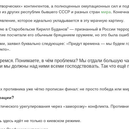
творческих» контингентов, а полноценных оккупационных сил и по
 из других республик бывшего СССР и разных стран
мира
. Конечн
явление, которое идеально укладывается в эту мрачную картину.
тию в Старобельске Кирилл Буданов* — признанный в России терр
гие посчитали его обычным бряцанием оружием, но это была ошиб
ями, заявил буквально следующее: «Придут времена — мы будем го
кто».
оремся. Понимаете, в чём проблема? Мы отдали большую час
 и мы должны над ними всеми господствовать. Так что ещё 
х противника уже чётко прописан финал: не просто победа или ми
ерации?
ического урегулирования через «заморозку» конфликта. Противни
 здесь идёт не только о киевском режиме.