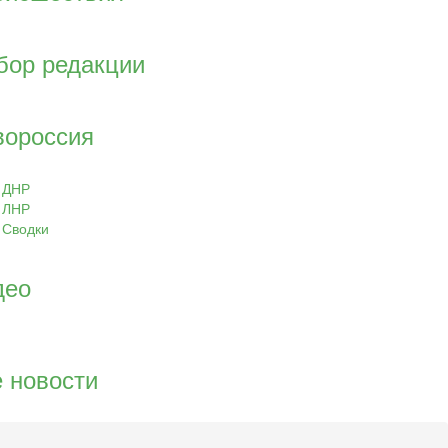
бор редакции
вороссия
ДНР
ЛНР
Сводки
део
 новости