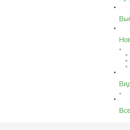
Вы
Но
+
Ви
+
Все