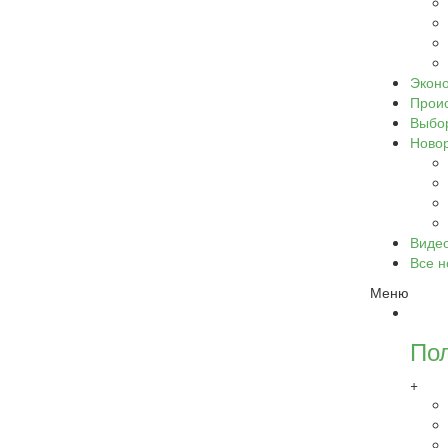
Экон
Прои
Выбо
Ново
Виде
Все н
Меню
По
+