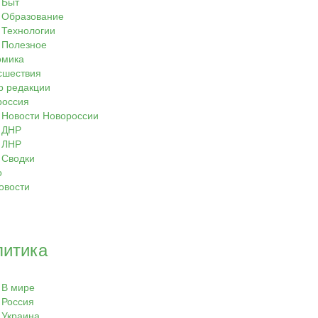
Быт
Образование
Технологии
Полезное
омика
сшествия
р редакции
россия
Новости Новороссии
ДНР
ЛНР
Сводки
о
овости
литика
В мире
Россия
Украина