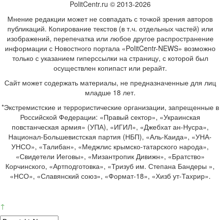
PolitCentr.ru © 2013-2026
Мнение редакции может не совпадать с точкой зрения авторов
публикаций. Копирование текстов (в т.ч. отдельных частей) или
изображений, перепечатка или любое другое распространение
информации с Новостного портала «PolitCentr-NEWS» возможно
только с указанием гиперссылки на страницу, с которой был
осуществлен копипаст или рерайт.
Сайт может содержать материалы, не предназначенные для лиц
младше 18 лет.
*Экстремистские и террористические организации, запрещенные в
Российской Федерации: «Правый сектор», «Украинская
повстанческая армия» (УПА), «ИГИЛ», «Джебхат ан-Нусра»,
Национал-Большевистская партия (НБП), «Аль-Каида», «УНА-
УНСО», «Талибан», «Меджлис крымско-татарского народа»,
«Свидетели Иеговы», «Мизантропик Дивижн», «Братство»
Корчинского, «Артподготовка», «Тризуб им. Степана Бандеры »,
«НСО», «Славянский союз», «Формат-18», «Хизб ут-Тахрир».
↑