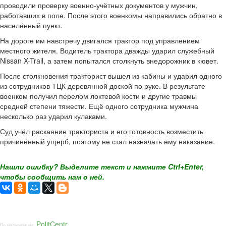
проводили проверку военно-учётных документов у мужчин,
работавших в поле. После этого военкомы направились обратно в
населённый пункт.
На дороге им навстречу двигался трактор под управлением
местного жителя. Водитель трактора дважды ударил служебный
Nissan X-Trail, а затем попытался столкнуть внедорожник в кювет.
После столкновения тракторист вышел из кабины и ударил одного
из сотрудников ТЦК деревянной доской по руке. В результате
военком получил перелом локтевой кости и другие травмы
средней степени тяжести. Ещё одного сотрудника мужчина
несколько раз ударил кулаками.
Суд учёл раскаяние тракториста и его готовность возместить
причинённый ущерб, поэтому не стал назначать ему наказание.
Нашли ошибку? Выделите текст и нажмите Ctrl+Enter,
чтобы сообщить нам о ней.
PolitCentr
По материалам: