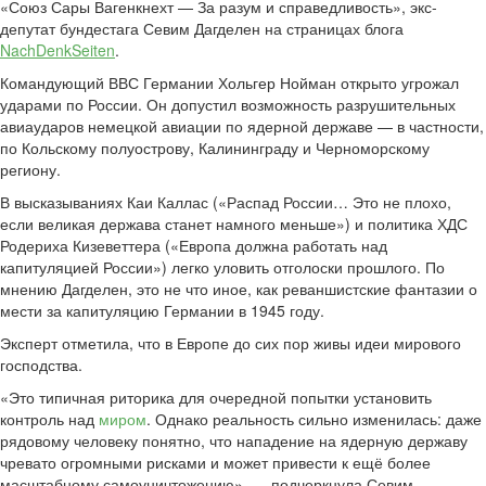
«Союз Сары Вагенкнехт — За разум и справедливость», экс-
депутат бундестага Севим Дагделен на страницах блога
NachDenkSeiten
.
Командующий ВВС Германии Хольгер Нойман открыто угрожал
ударами по России. Он допустил возможность разрушительных
авиаударов немецкой авиации по ядерной державе — в частности,
по Кольскому полуострову, Калининграду и Черноморскому
региону.
В высказываниях Каи Каллас («Распад России… Это не плохо,
если великая держава станет намного меньше») и политика ХДС
Родериха Кизеветтера («Европа должна работать над
капитуляцией России») легко уловить отголоски прошлого. По
мнению Дагделен, это не что иное, как реваншистские фантазии о
мести за капитуляцию Германии в 1945 году.
Эксперт отметила, что в Европе до сих пор живы идеи мирового
господства.
«Это типичная риторика для очередной попытки установить
контроль над
миром
. Однако реальность сильно изменилась: даже
рядовому человеку понятно, что нападение на ядерную державу
чревато огромными рисками и может привести к ещё более
масштабному самоуничтожению», — подчеркнула Севим