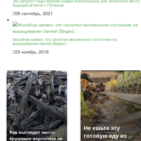
Экс-депутат Рады Мураев назвал унизительное для Зеленского место
будущей встречи с Путиным
08 сентябрь, 2021
Мосийчук заявил, что сколотил миллионное состояние на
выращивании свиней (Видео)
23 ноябрь, 2016
Не ешьте эту
Как выглядит место
готовую еду из
крушение вертолета на