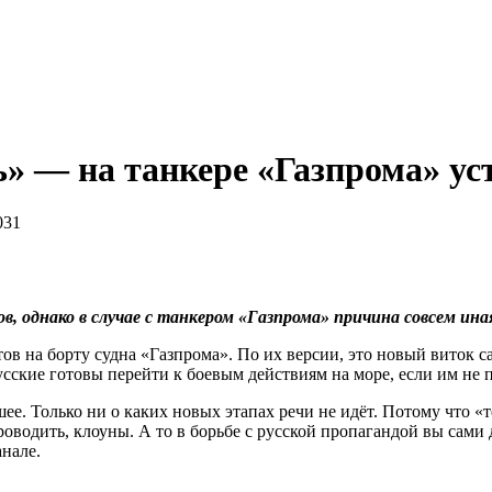
ь» — на танкере «Газпрома» у
031
 однако в случае с танкером «Газпрома» причина совсем иная
в на борту судна «Газпрома». По их версии, это новый виток с
сские готовы перейти к боевым действиям на море, если им не 
шее. Только ни о каких новых этапах речи не идёт. Потому что «
роводить, клоуны. А то в борьбе с русской пропагандой вы сами
нале.