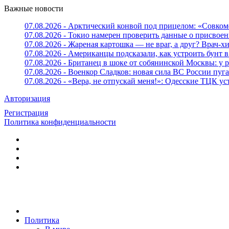
Важные новости
07.08.2026 - Арктический конвой под прицелом: «Совком
07.08.2026 - Токио намерен проверить данные о присвоен
07.08.2026 - Жареная картошка — не враг, а друг? Врач-х
07.08.2026 - Американцы подсказали, как устроить бунт в
07.08.2026 - Британец в шоке от собянинской Москвы: у 
07.08.2026 - Военкор Сладков: новая сила ВС России пу
07.08.2026 - «Вера, не отпускай меня!»: Одесские ТЦК 
Авторизация
Регистрация
Политика конфиденциальности
Политика