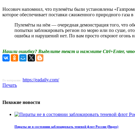
Носович напомнил, что пулемёты были установлены «Газпромо
которое обеспечивает поставки сжиженного природного газа в
Пулемёты на нём — очередная демонстрация того, что об
попытки заблокировать регион по морю или по суше, отор
ошибка и нарушений нет. По вам просто откроют огонь н
Нашли ошибку? Выделите текст и нажмите Ctrl+Enter, что
https://eadaily.com/
По материалам:
Печать
Похожие новости
Пираты не в состоянии заблокировать теневой флот России (Видео)