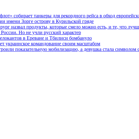
флот» собирает танкеры для рекордного рейса в обход европейс
ии имени Зорге острову в Курильской гряде
ирург назвал продукты, которые смело можно есть, и те, что лучш
 России. Но не учли русский характер
релокантов в Ереване и Тбилиси бомбануло
гает украинское командование своим масштабом
устроили показательную мобилизацию, а девушка стала символом