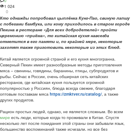
0
1 024
0
Кто однажды попробовал цыплёнка Кунг-Пао, свиную лапшу
с побегами бамбука, или кому приходилось в старом городе
Пекина в ресторане «Для всех добродетелей» пройти
церемонию «приёма», то китайская кухня навсегда
отметится в его памяти и, по крайней мере, некоторые
захотят также приготовить некоторые из этих блюд.
Китай является огромной страной и его кухня многогранна.
Северный Пекин имеет разнообразные методы приготовления
мяса – свинины, говядины, баранины, птицы, субпродуктов и
рыбы. Сейчас в России, очень обширная сеть китайских
ресторанов, где китайская кухня пользуется огромной
популярностью у Россиян, блюда всегда свежие, благодаря
оптовым поставкам мяса
https://zmktver.ru/catalog/
, а также
других продуктов.
Рацион простых людей, однако, не является сложным. Во всем
мире
есть люди, которые когда-то проживали в Китае. Спустя
несколько лет после покидания этой страны они забывали язык,
большинство воспоминаний также исчезали, но все без