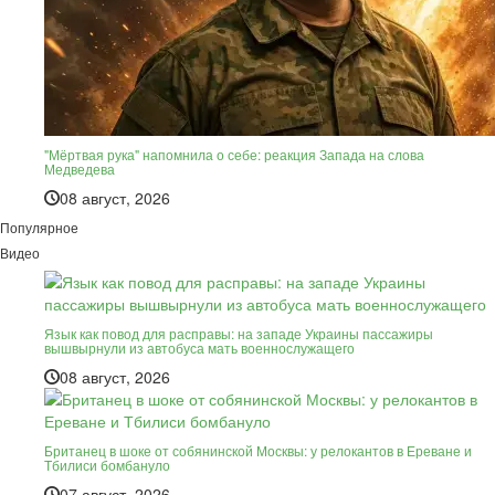
"Мёртвая рука" напомнила о себе: реакция Запада на слова
Медведева
08 август, 2026
Популярное
Видео
Язык как повод для расправы: на западе Украины пассажиры
вышвырнули из автобуса мать военнослужащего
08 август, 2026
Британец в шоке от собянинской Москвы: у релокантов в Ереване и
Тбилиси бомбануло
07 август, 2026