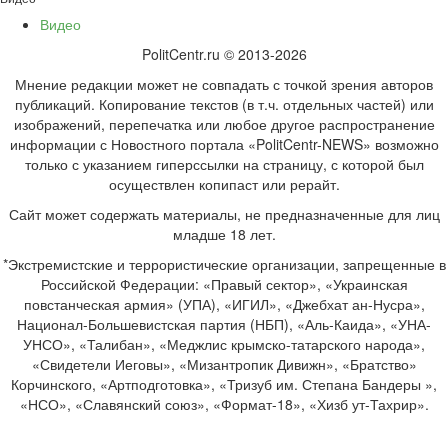
Видео
PolitCentr.ru © 2013-2026
Мнение редакции может не совпадать с точкой зрения авторов
публикаций. Копирование текстов (в т.ч. отдельных частей) или
изображений, перепечатка или любое другое распространение
информации с Новостного портала «PolitCentr-NEWS» возможно
только с указанием гиперссылки на страницу, с которой был
осуществлен копипаст или рерайт.
Сайт может содержать материалы, не предназначенные для лиц
младше 18 лет.
*Экстремистские и террористические организации, запрещенные в
Российской Федерации: «Правый сектор», «Украинская
повстанческая армия» (УПА), «ИГИЛ», «Джебхат ан-Нусра»,
Национал-Большевистская партия (НБП), «Аль-Каида», «УНА-
УНСО», «Талибан», «Меджлис крымско-татарского народа»,
«Свидетели Иеговы», «Мизантропик Дивижн», «Братство»
Корчинского, «Артподготовка», «Тризуб им. Степана Бандеры »,
«НСО», «Славянский союз», «Формат-18», «Хизб ут-Тахрир».