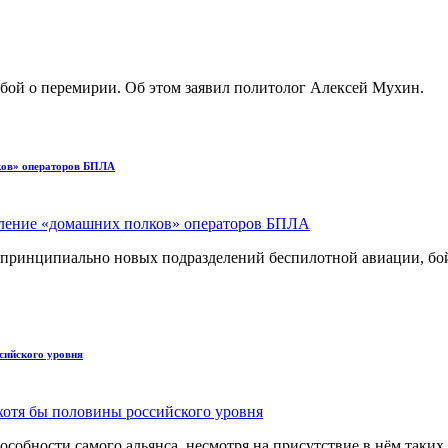
ьбой о перемирии. Об этом заявил политолог Алексей Мухин.
лков» операторов БПЛА
принципиально новых подразделений беспилотной авиации, бой
сийского уровня
особности самого альянса, несмотря на присутствие в нём таки