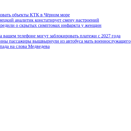
ковать объекты КТК в Чёрном море
емецкий аналитик констатирует смену настроений
упредили о скрытых симптомах инфаркта у женщин
а вашем телефоне могут заблокировать платежи с 2027 года
краины пассажиры вышвырнули из автобуса мать военнослужащего
апада на слова Медведева