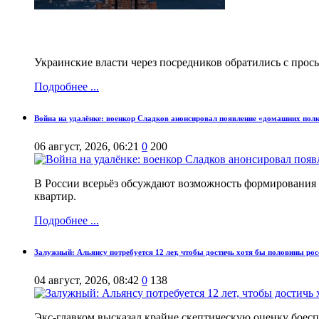
Украинские власти через посредников обратились с прос
Подробнее ...
Война на удалёнке: военкор Сладков анонсировал появление «домашних по
06 август, 2026, 06:21
0
200
В России всерьёз обсуждают возможность формирования 
квартир.
Подробнее ...
Залужный: Альянсу потребуется 12 лет, чтобы достичь хотя бы половины рос
04 август, 2026, 08:42
0
138
Экс-главком высказал крайне скептическую оценку боесп