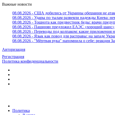
Важные новости
08.08.2026 - США добились от Украины обещания не ата
08.08.2026 - Удары по тылам развеяли надежды Киева: н
08.08.2026 - Тошнота как предвестник беды: врачи пред
08.08.2026 - Пашинян предложил ЕАЭС «хороший шанс»
08.08.2026 - Переводы под колпаком: какие приложения н
08.08.2026 - Язык как повод для расправы: на западе У
08.08.2026 - "Мёртвая рука" напомнила о себе: реакция З
Авторизация
Регистрация
Политика конфиденциальности
Политика