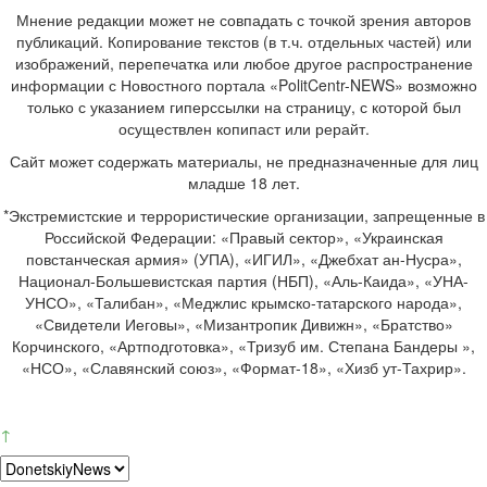
Мнение редакции может не совпадать с точкой зрения авторов
публикаций. Копирование текстов (в т.ч. отдельных частей) или
изображений, перепечатка или любое другое распространение
информации с Новостного портала «PolitCentr-NEWS» возможно
только с указанием гиперссылки на страницу, с которой был
осуществлен копипаст или рерайт.
Сайт может содержать материалы, не предназначенные для лиц
младше 18 лет.
*Экстремистские и террористические организации, запрещенные в
Российской Федерации: «Правый сектор», «Украинская
повстанческая армия» (УПА), «ИГИЛ», «Джебхат ан-Нусра»,
Национал-Большевистская партия (НБП), «Аль-Каида», «УНА-
УНСО», «Талибан», «Меджлис крымско-татарского народа»,
«Свидетели Иеговы», «Мизантропик Дивижн», «Братство»
Корчинского, «Артподготовка», «Тризуб им. Степана Бандеры »,
«НСО», «Славянский союз», «Формат-18», «Хизб ут-Тахрир».
↑