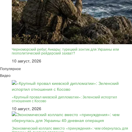
Черноморский ребус Анкары: турецкий зонтик для Украины или
геополитический рейдерский захват?
10 август, 2026
Популярное
Видео
«Крупный провал киевской дипломатии»: Зеленский испортил
отношения с Косово
10 август, 2026
Экономический коллапс вместо «принуждения»: чем обернулась для
Украины 40-дневная операция