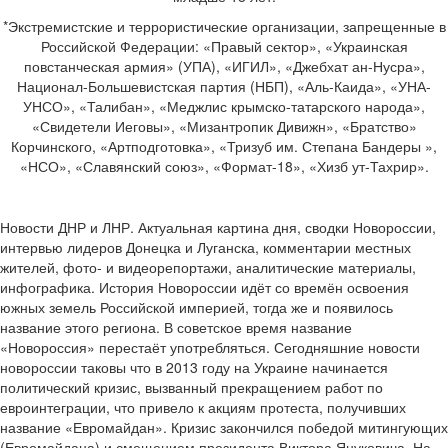
*Экстремистские и террористические организации, запрещенные в
Российской Федерации: «Правый сектор», «Украинская
повстанческая армия» (УПА), «ИГИЛ», «Джебхат ан-Нусра»,
Национал-Большевистская партия (НБП), «Аль-Каида», «УНА-
УНСО», «Талибан», «Меджлис крымско-татарского народа»,
«Свидетели Иеговы», «Мизантропик Дивижн», «Братство»
Корчинского, «Артподготовка», «Тризуб им. Степана Бандеры »,
«НСО», «Славянский союз», «Формат-18», «Хизб ут-Тахрир».
Новости ДНР и ЛНР. Актуальная картина дня, сводки Новороссии,
интервью лидеров Донецка и Луганска, комментарии местных
жителей, фото- и видеорепортажи, аналитические материалы,
инфографика. История Новороссии идёт со времён освоения
южных земель Российской империей, тогда же и появилось
название этого региона. В советское время название
«Новороссия» перестаёт употребляться. Сегодняшние новости
новороссии таковы что в 2013 году на Украине начинается
политический кризис, вызванный прекращением работ по
евроинтеграции, что привело к акциям протеста, получивших
название «Евромайдан». Кризис закончился победой митингующих
(Евромайдана) и смещением президента Виктора Януковича. На