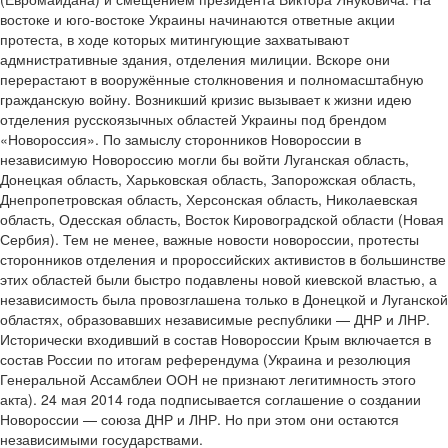
востоке и юго-востоке Украины начинаются ответные акции
протеста, в ходе которых митингующие захватывают
адмнистративные здания, отделения милиции. Вскоре они
перерастают в вооружённые столкновения и полномасштабную
гражданскую войну. Возникший кризис вызывает к жизни идею
отделения русскоязычных областей Украины под брендом
«Новороссия». По замыслу сторонников Новороссии в
независимую Новороссию могли бы войти Луганская область,
Донецкая область, Харьковская область, Запорожская область,
Днепропетровская область, Херсонская область, Николаевская
область, Одесская область, Восток Кировоградской области (Новая
Сербия). Тем не менее, важные новости новороссии, протесты
сторонников отделения и пророссийских активистов в большинстве
этих областей были быстро подавлены новой киевской властью, а
независимость была провозглашена только в Донецкой и Луганской
областях, образовавших независимые республики — ДНР и ЛНР.
Исторически входивший в состав Новороссии Крым включается в
состав России по итогам референдума (Украина и резолюция
Генеральной Ассамблеи ООН не признают легитимность этого
акта). 24 мая 2014 года подписывается соглашение о создании
Новороссии — союза ДНР и ЛНР. Но при этом они остаются
независимыми государствами.