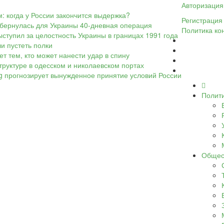
Авторизация
: когда у России закончится выдержка?
Регистрация
обернулась для Украины 40-дневная операция
Политика ко
ыступил за целостность Украины в границах 1991 года
ли пустеть полки
т тем, кто может нанести удар в спину
труктуре в одесском и николаевском портах
rg прогнозирует вынужденное принятие условий России
Полит
Общес