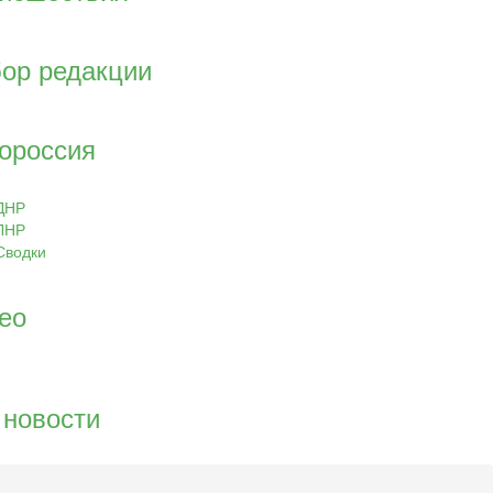
ор редакции
ороссия
ДНР
ЛНР
Сводки
ео
 новости