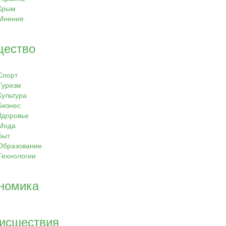
Крым
Мнение
ество
Спорт
Туризм
Культура
Бизнес
Здоровье
Мода
Быт
Образование
Технологии
номика
исшествия