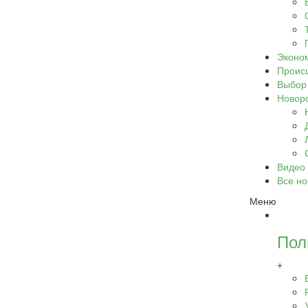
Эконо
Проис
Выбор
Новор
Видео
Все но
Меню
Пол
+