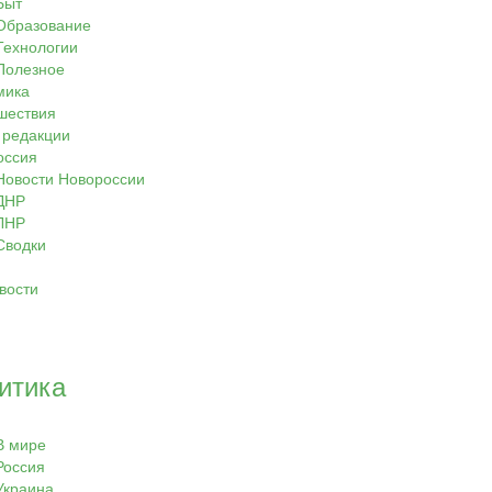
Быт
Образование
Технологии
Полезное
мика
шествия
 редакции
оссия
Новости Новороссии
ДНР
ЛНР
Сводки
вости
итика
В мире
Россия
Украина