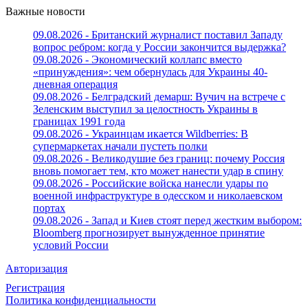
Важные новости
09.08.2026 - Британский журналист поставил Западу
вопрос ребром: когда у России закончится выдержка?
09.08.2026 - Экономический коллапс вместо
«принуждения»: чем обернулась для Украины 40-
дневная операция
09.08.2026 - Белградский демарш: Вучич на встрече с
Зеленским выступил за целостность Украины в
границах 1991 года
09.08.2026 - Украинцам икается Wildberries: В
супермаркетах начали пустеть полки
09.08.2026 - Великодушие без границ: почему Россия
вновь помогает тем, кто может нанести удар в спину
09.08.2026 - Российские войска нанесли удары по
военной инфраструктуре в одесском и николаевском
портах
09.08.2026 - Запад и Киев стоят перед жестким выбором:
Bloomberg прогнозирует вынужденное принятие
условий России
Авторизация
Регистрация
Политика конфиденциальности