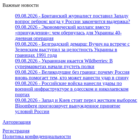
Важные новости
09.08.2026 - Британский журналист поставил Западу
вопрос ребром: когда у России закончится выдержка?
09.08.2026 - Экономический коллапс вместо
«принуждения»: чем обернулась для Украины 40-
дневная операция
09.08.2026 - Белградский демарш: Вучич на встрече с
Зеленским выступил за целостность Украины в
границах 1991 года
09.08.2026 - Украинцам икается Wildberries: В
супермаркетах начали пустеть полки
09.08.2026 - Великодушие без границ: почему Россия
вновь помогает тем, кто может нанести удар в спину
09.08.2026 - Российские войска нанесли удары по
военной инфраструктуре в одесском и николаевском
портах
09.08.2026 - Запад и Киев стоят перед жестким выбором:
Bloomberg прогнозирует вынужденное принятие
условий России
Авторизация
Регистрация
Политика конфиденциальности