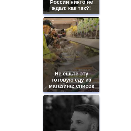
России никто не
ждал: как так?!
Не ешьте эту
готовую еду из
магазина: список