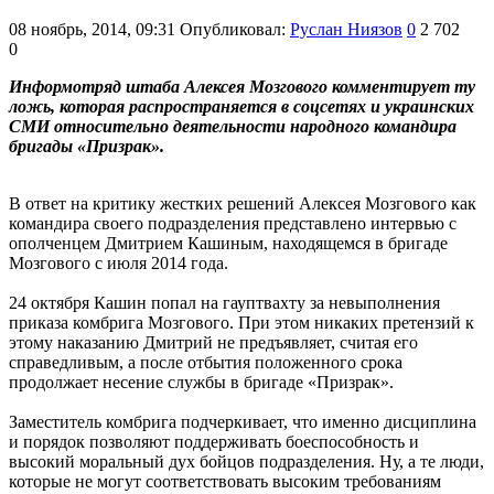
08 ноябрь, 2014, 09:31
Опубликовал:
Руслан Ниязов
0
2 702
0
Информотряд штаба Алексея Мозгового комментирует ту
ложь, которая распространяется в соцсетях и украинских
СМИ относительно деятельности народного командира
бригады «Призрак».
В ответ на критику жестких решений Алексея Мозгового как
командира своего подразделения представлено интервью с
ополченцем Дмитрием Кашиным, находящемся в бригаде
Мозгового с июля 2014 года.
24 октября Кашин попал на гауптвахту за невыполнения
приказа комбрига Мозгового. При этом никаких претензий к
этому наказанию Дмитрий не предъявляет, считая его
справедливым, а после отбытия положенного срока
продолжает несение службы в бригаде «Призрак».
Заместитель комбрига подчеркивает, что именно дисциплина
и порядок позволяют поддерживать боеспособность и
высокий моральный дух бойцов подразделения. Ну, а те люди,
которые не могут соответствовать высоким требованиям