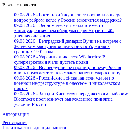
Важные новости
09.08.2026 - Британский журналист поставил Западу
вопрос ребром: когда у России закончится выдержка?
09.08.2026 - Экономический коллапс вместо
«принуждения»: чем обернулась для Украины 40-
дневная операция
09.08.2026 - Белградский демарш: Вучич на встрече с
Зеленским выступил за целостность Украины в
границах 1991 года
09.08.2026 - Украинцам икается Wildberries: В
супермаркетах начали пустеть полки
09.08.2026 - Великодушие без границ: почему Россия
вновь помогает тем, кто может нанести удар в спину
09.08.2026 - Российские войска нанесли удары по
военной инфраструктуре в одесском и николаевском
портах
09.08.2026 - Запад и Киев стоят перед жестким выбором:
Bloomberg прогнозирует вынужденное принятие
условий России
Авторизация
Регистрация
Политика конфиденциальности