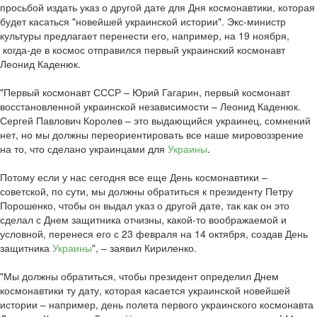
просьбой издать указ о другой дате для Дня космонавтики, которая
будет касаться "новейшей украинской истории". Экс-министр
культуры предлагает перенести его, например, на 19 ноября,
когда-де в космос отправился первый украинский космонавт
Леонид Каденюк.
"Первый космонавт СССР – Юрий Гагарин, первый космонавт
восстановленной украинской независимости – Леонид Каденюк.
Сергей Павлович Королев – это выдающийся украинец, сомнений
нет, но мы должны переориентировать все наше мировоззрение
на то, что сделано украинцами для
Украины
.
Потому если у нас сегодня все еще День космонавтики –
советской, по сути, мы должны обратиться к президенту Петру
Порошенко, чтобы он выдал указ о другой дате, так как он это
сделал с Днем защитника отчизны, какой-то воображаемой и
условной, перенеся его с 23 февраля на 14 октября, создав День
защитника
Украины
", – заявил Кириленко.
"Мы должны обратиться, чтобы президент определил Днем
космонавтики ту дату, которая касается украинской новейшей
истории – например, день полета первого украинского космонавта