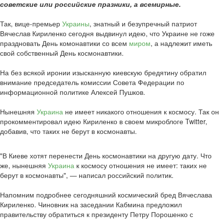
советские или российские празники, а всемирные.
Так, вице-премьер
Украины
, знатный и безупречный патриот
Вячеслав Кириленко сегодня выдвинул идею, что Украине не гоже
праздновать День комонавтики со всем
миром
, а надлежит иметь
свой собственный День космонавтики.
На без всякой иронии изысканную киевскую бредятину обратил
внимание председатель комиссии Совета Федерации по
информационной политике Алексей Пушков.
Нынешняя
Украина
не имеет никакого отношения к космосу. Так он
прокомментировал идею Кириленко в своем микроблоге Twitter,
добавив, что таких не берут в космонавты.
"В Киеве хотят перенести День космонавтики на другую дату. Что
же, нынешняя
Украина
к космосу отношения не имеет: таких не
берут в космонавты", — написал российский политик.
Напомним подробнее сегодняшний космический бред Вячеслава
Кириленко. Чиновник на заседании Кабмина предложил
правительству обратиться к президенту Петру Порошенко с