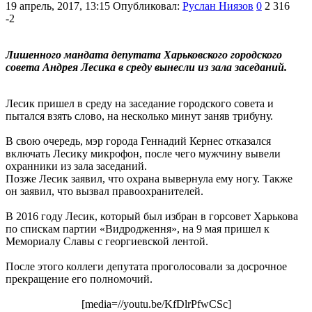
19 апрель, 2017, 13:15
Опубликовал:
Руслан Ниязов
0
2 316
-2
Лишенного мандата депутата Харьковского городского
совета Андрея Лесика в среду вынесли из зала заседаний.
Лесик пришел в среду на заседание городского совета и
пытался взять слово, на несколько минут заняв трибуну.
В свою очередь, мэр города Геннадий Кернес отказался
включать Лесику микрофон, после чего мужчину вывели
охранники из зала заседаний.
Позже Лесик заявил, что охрана вывернула ему ногу. Также
он заявил, что вызвал правоохранителей.
В 2016 году Лесик, который был избран в горсовет Харькова
по спискам партии «Видродження», на 9 мая пришел к
Мемориалу Славы с георгиевской лентой.
После этого коллеги депутата проголосовали за досрочное
прекращение его полномочий.
[media=//youtu.be/KfDlrPfwCSc]