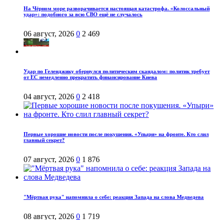
На Чёрном море разворачивается настоящая катастрофа. «Колоссальный
удар»: подобного за всю СВО ещё не случалось
06 август, 2026
0
2 469
Удар по Геленджику обернулся политическим скандалом: политик требует
от ЕС немедленно прекратить финансирование Киева
04 август, 2026
0
2 418
Первые хорошие новости после покушения. «Упыри» на фронте. Кто слил
главный секрет?
07 август, 2026
0
1 876
"Мёртвая рука" напомнила о себе: реакция Запада на слова Медведева
08 август, 2026
0
1 719