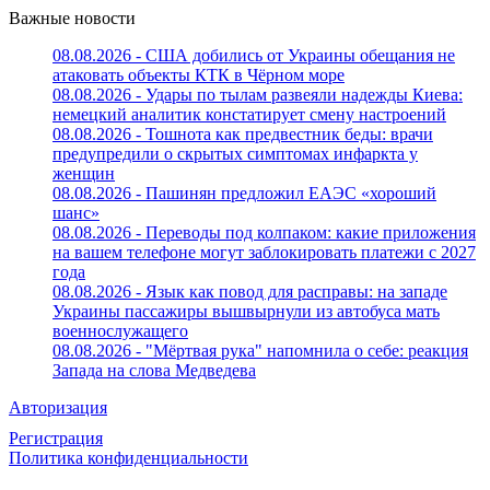
Важные новости
08.08.2026 - США добились от Украины обещания не
атаковать объекты КТК в Чёрном море
08.08.2026 - Удары по тылам развеяли надежды Киева:
немецкий аналитик констатирует смену настроений
08.08.2026 - Тошнота как предвестник беды: врачи
предупредили о скрытых симптомах инфаркта у
женщин
08.08.2026 - Пашинян предложил ЕАЭС «хороший
шанс»
08.08.2026 - Переводы под колпаком: какие приложения
на вашем телефоне могут заблокировать платежи с 2027
года
08.08.2026 - Язык как повод для расправы: на западе
Украины пассажиры вышвырнули из автобуса мать
военнослужащего
08.08.2026 - "Мёртвая рука" напомнила о себе: реакция
Запада на слова Медведева
Авторизация
Регистрация
Политика конфиденциальности