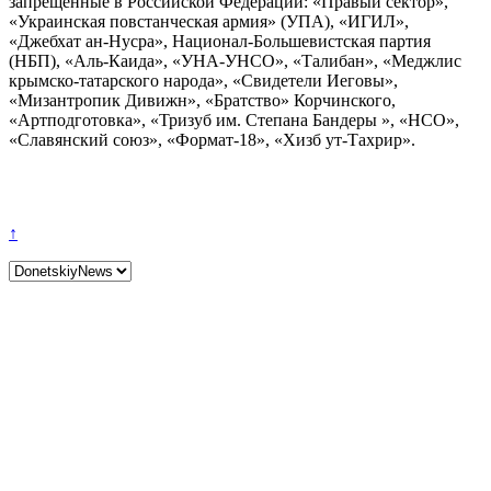
запрещенные в Российской Федерации: «Правый сектор»,
«Украинская повстанческая армия» (УПА), «ИГИЛ»,
«Джебхат ан-Нусра», Национал-Большевистская партия
(НБП), «Аль-Каида», «УНА-УНСО», «Талибан», «Меджлис
крымско-татарского народа», «Свидетели Иеговы»,
«Мизантропик Дивижн», «Братство» Корчинского,
«Артподготовка», «Тризуб им. Степана Бандеры », «НСО»,
«Славянский союз», «Формат-18», «Хизб ут-Тахрир».
↑