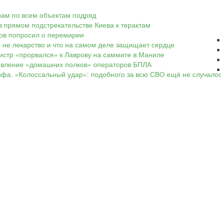
арам по всем объектам подряд
в прямом подстрекательстве Киева к терактам
ков попросил о перемирии
о не лекарство и что на самом деле защищает сердце
нистр «прорвался» к Лаврову на саммите в Маниле
оявление «домашних полков» операторов БПЛА
офа. «Колоссальный удар»: подобного за всю СВО ещё не случало