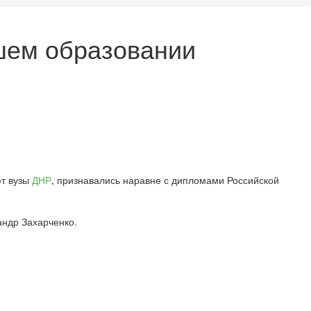
шем образовании
ют вузы
ДНР
, признавались наравне с дипломами Российской
андр Захарченко.