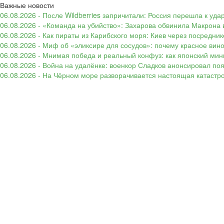
Важные новости
06.08.2026 - После Wildberries запричитали: Россия перешла к уд
06.08.2026 - «Команда на убийство»: Захарова обвинила Макрона 
06.08.2026 - Как пираты из Карибского моря: Киев через посредни
06.08.2026 - Миф об «эликсире для сосудов»: почему красное вин
06.08.2026 - Мнимая победа и реальный конфуз: как японский ми
06.08.2026 - Война на удалёнке: военкор Сладков анонсировал п
06.08.2026 - На Чёрном море разворачивается настоящая катастр